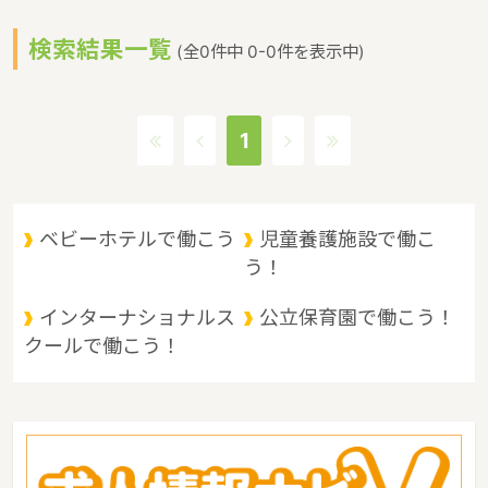
っています。（2017年10月現在）沖縄県の市町村は41。沖縄県の
検索結果一覧
家賃相場：9.1万円（2017年10月賃貸住宅 D-room調べ）沖縄県
(全0件中 0-0件を表示中)
は、東京からは1600キロ。沖縄最西端の与那国島から台湾までは
わずか100キロ。沖縄県全体では、大小160の島を有し、東西に約
1000キロ、南北に約400キロと実際の面積以上に広大。沖縄の自
1
然、文化、産業もこうした地理的環境に大きな影響を受けていると
いうような特徴があるエリアです。
ベビーホテルで働こう
児童養護施設で働こ
う！
インターナショナルス
公立保育園で働こう！
クールで働こう！