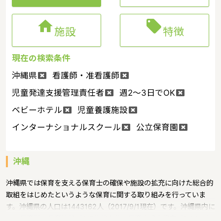


施設
特徴
現在の検索条件
沖縄県
看護師・准看護師
児童発達支援管理責任者
週2～3日でOK
ベビーホテル
児童養護施設
インターナショナルスクール
公立保育園
沖縄
沖縄県では保育を支える保育士の確保や施設の拡充に向けた総合的
取組をはじめたというような保育に関する取り組みを行っていま
す。沖縄県の人口は1443162人（2017/9/1現在）です。沖縄県内に
は、保育所や保育施設が617施設あり、保育士求人倍率が2.86とな