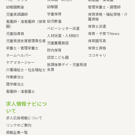
幼稚園
幼稚園教諭
管理栄養士・調理師
学童保育
児童英語講師
保育資格・福祉資格・介
護資格
幼児教室
看護師・准看護師（保育
園）
保育士派遣
ベビーシッター派遣
児童指導員
保育・子育てNews
人材派遣・人材紹介
児童発達支援管理責任者
保育園写真
児童養護施設
栄養士・管理栄養士
保育士資格
院内保育
ホームヘルパー
ココキャリ
認定こども園
ケアマネージャー
放課後等デイ・児童発達
支援
介護福祉士・社会福祉士
作業療法士
理学療法士
看護師・准看護士
求人情報ナビにつ
いて
求人広告掲載について
リンクのご案内
掲載企業一覧