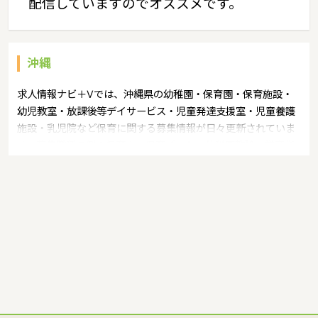
配信していますのでオススメです。
沖縄
求人情報ナビ＋Vでは、沖縄県の幼稚園・保育園・保育施設・
幼児教室・放課後等デイサービス・児童発達支援室・児童養護
施設・乳児院など保育に関する募集情報が日々更新されていま
す。募集職種の例：保育士・保育パート・幼稚園教諭・学童指
導員・ベビーシッター・児童指導員・児童発達管理責任者・療
育スタッフ・社会福祉士・臨床心理士・看護師・栄養士・調理
師・調理員など