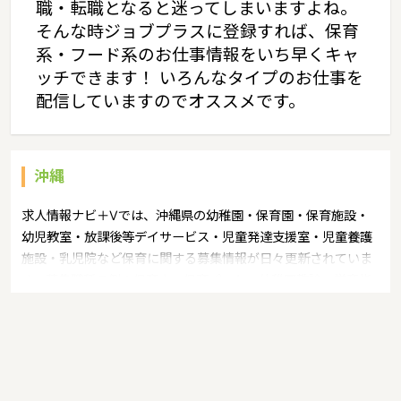
職・転職となると迷ってしまいますよね。
そんな時ジョブプラスに登録すれば、保育
系・フード系のお仕事情報をいち早くキャ
ッチできます！ いろんなタイプのお仕事を
配信していますのでオススメです。
沖縄
求人情報ナビ＋Vでは、沖縄県の幼稚園・保育園・保育施設・
幼児教室・放課後等デイサービス・児童発達支援室・児童養護
施設・乳児院など保育に関する募集情報が日々更新されていま
す。募集職種の例：保育士・保育パート・幼稚園教諭・学童指
導員・ベビーシッター・児童指導員・児童発達管理責任者・療
育スタッフ・社会福祉士・臨床心理士・看護師・栄養士・調理
師・調理員など