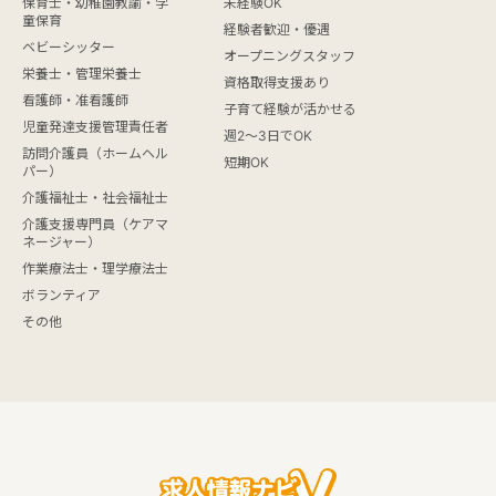
保育士・幼稚園教諭・学
未経験OK
童保育
経験者歓迎・優遇
ベビーシッター
オープニングスタッフ
栄養士・管理栄養士
資格取得支援あり
看護師・准看護師
子育て経験が活かせる
児童発達支援管理責任者
週2～3日でOK
訪問介護員（ホームヘル
短期OK
パー）
介護福祉士・社会福祉士
介護支援専門員（ケアマ
ネージャー）
作業療法士・理学療法士
ボランティア
その他