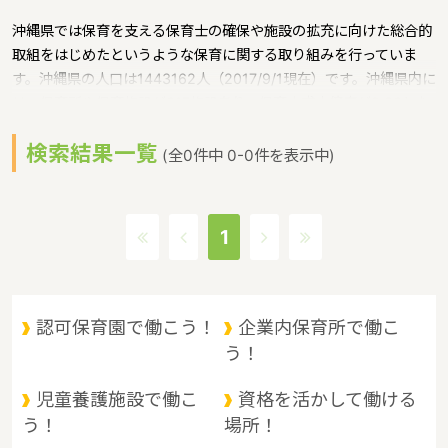
沖縄県では保育を支える保育士の確保や施設の拡充に向けた総合的
取組をはじめたというような保育に関する取り組みを行っていま
す。沖縄県の人口は1443162人（2017/9/1現在）です。沖縄県内に
は、保育所や保育施設が617施設あり、保育士求人倍率が2.86とな
っています。（2017年10月現在）沖縄県の市町村は41。沖縄県の
検索結果一覧
家賃相場：9.1万円（2017年10月賃貸住宅 D-room調べ）沖縄県
(全0件中 0-0件を表示中)
は、東京からは1600キロ。沖縄最西端の与那国島から台湾までは
わずか100キロ。沖縄県全体では、大小160の島を有し、東西に約
1000キロ、南北に約400キロと実際の面積以上に広大。沖縄の自
1
然、文化、産業もこうした地理的環境に大きな影響を受けていると
いうような特徴があるエリアです。
認可保育園で働こう！
企業内保育所で働こ
う！
児童養護施設で働こ
資格を活かして働ける
う！
場所！