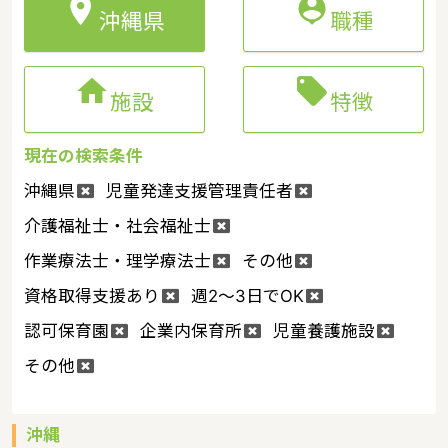


沖縄県
職種


施設
特徴
現在の検索条件
沖縄県
児童発達支援管理責任者
介護福祉士・社会福祉士
作業療法士・理学療法士
その他
資格取得支援あり
週2～3日でOK
認可保育園
企業内保育所
児童養護施設
その他
沖縄