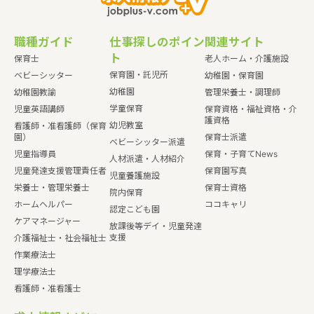
職種ガイド
仕事探しのポイン
関連サイト
ト
保育士
老人ホーム・介護施設
保育園・託児所
ベビーシッター
幼稚園・保育園
幼稚園
幼稚園教諭
管理栄養士・調理師
学童保育
児童英語講師
保育資格・福祉資格・介
護資格
幼児教室
看護師・准看護師（保育
園）
保育士派遣
ベビーシッター派遣
児童指導員
保育・子育てNews
人材派遣・人材紹介
児童発達支援管理責任者
保育園写真
児童養護施設
栄養士・管理栄養士
保育士資格
院内保育
ホームヘルパー
ココキャリ
認定こども園
ケアマネージャー
放課後等デイ・児童発達
支援
介護福祉士・社会福祉士
作業療法士
理学療法士
看護師・准看護士