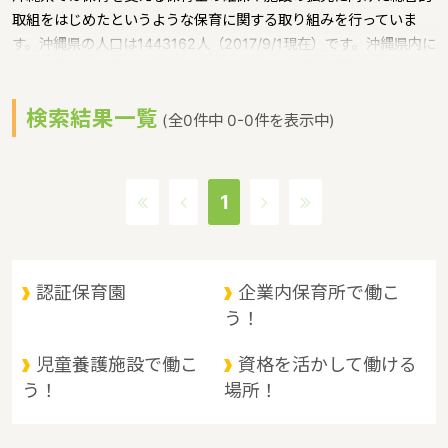
取組をはじめたというような保育に関する取り組みを行っていま
す。沖縄県の人口は1443162人（2017/9/1現在）です。沖縄県内に
は、保育所や保育施設が617施設あり、保育士求人倍率が2.86とな
っています。（2017年10月現在）沖縄県の市町村は41。沖縄県の
検索結果一覧
家賃相場：9.1万円（2017年10月賃貸住宅 D-room調べ）沖縄県
(全0件中 0-0件を表示中)
は、東京からは1600キロ。沖縄最西端の与那国島から台湾までは
わずか100キロ。沖縄県全体では、大小160の島を有し、東西に約
1000キロ、南北に約400キロと実際の面積以上に広大。沖縄の自
1
然、文化、産業もこうした地理的環境に大きな影響を受けていると
いうような特徴があるエリアです。
認証保育園
企業内保育所で働こ
う！
児童養護施設で働こ
資格を活かして働ける
う！
場所！