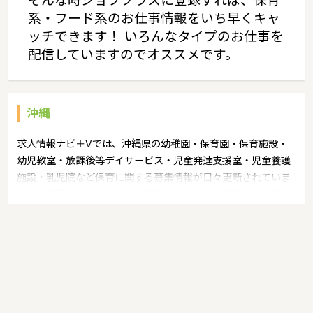
そんな時ジョブプラスに登録すれば、保育
系・フード系のお仕事情報をいち早くキャ
ッチできます！ いろんなタイプのお仕事を
配信していますのでオススメです。
沖縄
求人情報ナビ＋Vでは、沖縄県の幼稚園・保育園・保育施設・
幼児教室・放課後等デイサービス・児童発達支援室・児童養護
施設・乳児院など保育に関する募集情報が日々更新されていま
す。募集職種の例：保育士・保育パート・幼稚園教諭・学童指
導員・ベビーシッター・児童指導員・児童発達管理責任者・療
育スタッフ・社会福祉士・臨床心理士・看護師・栄養士・調理
師・調理員など