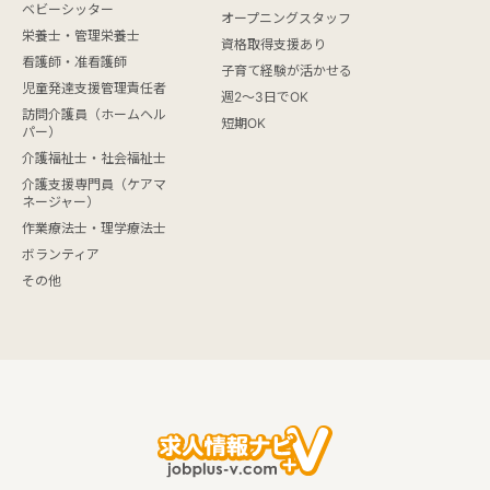
ベビーシッター
オープニングスタッフ
栄養士・管理栄養士
資格取得支援あり
看護師・准看護師
子育て経験が活かせる
児童発達支援管理責任者
週2～3日でOK
訪問介護員（ホームヘル
短期OK
パー）
介護福祉士・社会福祉士
介護支援専門員（ケアマ
ネージャー）
作業療法士・理学療法士
ボランティア
その他