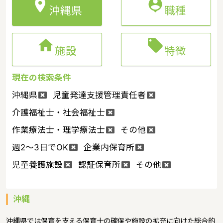


沖縄県
職種


施設
特徴
現在の検索条件
沖縄県
児童発達支援管理責任者
介護福祉士・社会福祉士
作業療法士・理学療法士
その他
週2～3日でOK
企業内保育所
児童養護施設
認証保育所
その他
沖縄
沖縄県では保育を支える保育士の確保や施設の拡充に向けた総合的