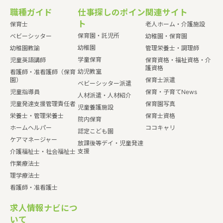
職種ガイド
仕事探しのポイン
関連サイト
ト
保育士
老人ホーム・介護施設
保育園・託児所
ベビーシッター
幼稚園・保育園
幼稚園
幼稚園教諭
管理栄養士・調理師
学童保育
児童英語講師
保育資格・福祉資格・介
護資格
幼児教室
看護師・准看護師（保育
園）
保育士派遣
ベビーシッター派遣
児童指導員
保育・子育てNews
人材派遣・人材紹介
児童発達支援管理責任者
保育園写真
児童養護施設
栄養士・管理栄養士
保育士資格
院内保育
ホームヘルパー
ココキャリ
認定こども園
ケアマネージャー
放課後等デイ・児童発達
支援
介護福祉士・社会福祉士
作業療法士
理学療法士
看護師・准看護士
求人情報ナビにつ
いて