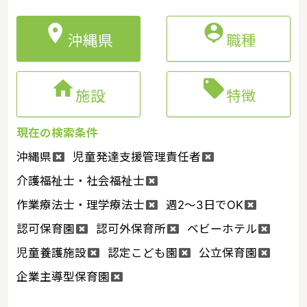


沖縄県
職種


施設
特徴
現在の検索条件
沖縄県
児童発達支援管理責任者
介護福祉士・社会福祉士
作業療法士・理学療法士
週2～3日でOK
認可保育園
認可外保育所
ベビーホテル
児童養護施設
認定こども園
公立保育園
企業主導型保育園