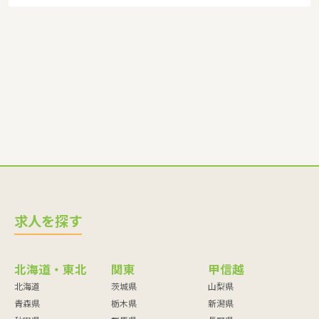
導員・ベビーシッター・児童指導員・児童発達管理責任者・療
育スタッフ・社会福祉士・臨床心理士・看護師・栄養士・調理
師・調理員など
求人を探す
北海道・東北
関東
甲信越
北海道
茨城県
山梨県
青森県
栃木県
新潟県