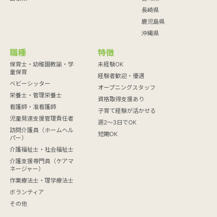
長崎県
鹿児島県
沖縄県
職種
特徴
保育士・幼稚園教諭・学
未経験OK
童保育
経験者歓迎・優遇
ベビーシッター
オープニングスタッフ
栄養士・管理栄養士
資格取得支援あり
看護師・准看護師
子育て経験が活かせる
児童発達支援管理責任者
週2～3日でOK
訪問介護員（ホームヘル
短期OK
パー）
介護福祉士・社会福祉士
介護支援専門員（ケアマ
ネージャー）
作業療法士・理学療法士
ボランティア
その他