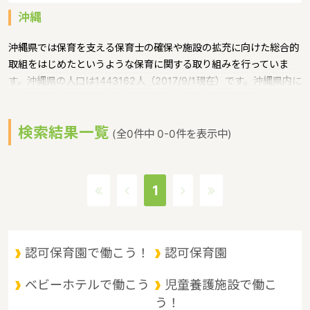
沖縄
沖縄県では保育を支える保育士の確保や施設の拡充に向けた総合的
取組をはじめたというような保育に関する取り組みを行っていま
す。沖縄県の人口は1443162人（2017/9/1現在）です。沖縄県内に
は、保育所や保育施設が617施設あり、保育士求人倍率が2.86とな
っています。（2017年10月現在）沖縄県の市町村は41。沖縄県の
検索結果一覧
家賃相場：9.1万円（2017年10月賃貸住宅 D-room調べ）沖縄県
(全0件中 0-0件を表示中)
は、東京からは1600キロ。沖縄最西端の与那国島から台湾までは
わずか100キロ。沖縄県全体では、大小160の島を有し、東西に約
1000キロ、南北に約400キロと実際の面積以上に広大。沖縄の自
1
然、文化、産業もこうした地理的環境に大きな影響を受けていると
いうような特徴があるエリアです。
認可保育園で働こう！
認可保育園
ベビーホテルで働こう
児童養護施設で働こ
う！