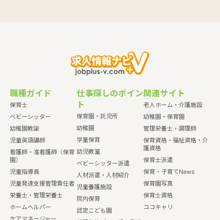
職種ガイド
仕事探しのポイン
関連サイト
ト
保育士
老人ホーム・介護施設
保育園・託児所
ベビーシッター
幼稚園・保育園
幼稚園
幼稚園教諭
管理栄養士・調理師
学童保育
児童英語講師
保育資格・福祉資格・介
護資格
幼児教室
看護師・准看護師（保育
園）
保育士派遣
ベビーシッター派遣
児童指導員
保育・子育てNews
人材派遣・人材紹介
児童発達支援管理責任者
保育園写真
児童養護施設
栄養士・管理栄養士
保育士資格
院内保育
ホームヘルパー
ココキャリ
認定こども園
ケアマネージャー