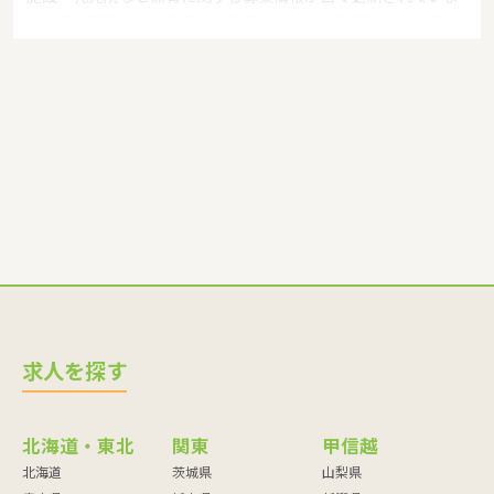
す。募集職種の例：保育士・保育パート・幼稚園教諭・学童指
導員・ベビーシッター・児童指導員・児童発達管理責任者・療
育スタッフ・社会福祉士・臨床心理士・看護師・栄養士・調理
師・調理員など
求人を探す
北海道・東北
関東
甲信越
北海道
茨城県
山梨県