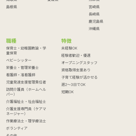
島根県
宮崎県
長崎県
鹿児島県
沖縄県
職種
特徴
保育士・幼稚園教諭・学
未経験OK
童保育
経験者歓迎・優遇
ベビーシッター
オープニングスタッフ
栄養士・管理栄養士
資格取得支援あり
看護師・准看護師
子育て経験が活かせる
児童発達支援管理責任者
週2～3日でOK
訪問介護員（ホームヘル
短期OK
パー）
介護福祉士・社会福祉士
介護支援専門員（ケアマ
ネージャー）
作業療法士・理学療法士
ボランティア
その他