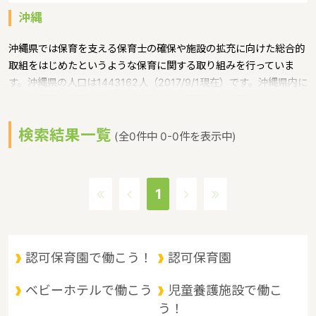
沖縄
沖縄県では保育を支える保育士の確保や施設の拡充に向けた総合的
取組をはじめたというような保育に関する取り組みを行っていま
す。沖縄県の人口は1443162人（2017/9/1現在）です。沖縄県内に
は、保育所や保育施設が617施設あり、保育士求人倍率が2.86とな
っています。（2017年10月現在）沖縄県の市町村は41。沖縄県の
検索結果一覧
家賃相場：9.1万円（2017年10月賃貸住宅 D-room調べ）沖縄県
(全0件中 0-0件を表示中)
は、東京からは1600キロ。沖縄最西端の与那国島から台湾までは
わずか100キロ。沖縄県全体では、大小160の島を有し、東西に約
1000キロ、南北に約400キロと実際の面積以上に広大。沖縄の自
1
然、文化、産業もこうした地理的環境に大きな影響を受けていると
いうような特徴があるエリアです。
認可保育園で働こう！
認可保育園
ベビーホテルで働こう
児童養護施設で働こ
う！