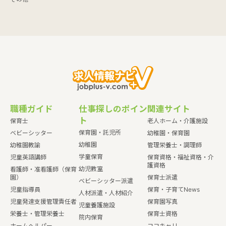
職種ガイド
仕事探しのポイン
関連サイト
ト
保育士
老人ホーム・介護施設
保育園・託児所
ベビーシッター
幼稚園・保育園
幼稚園
幼稚園教諭
管理栄養士・調理師
学童保育
児童英語講師
保育資格・福祉資格・介
護資格
幼児教室
看護師・准看護師（保育
園）
保育士派遣
ベビーシッター派遣
児童指導員
保育・子育てNews
人材派遣・人材紹介
児童発達支援管理責任者
保育園写真
児童養護施設
栄養士・管理栄養士
保育士資格
院内保育
ホームヘルパー
ココキャリ