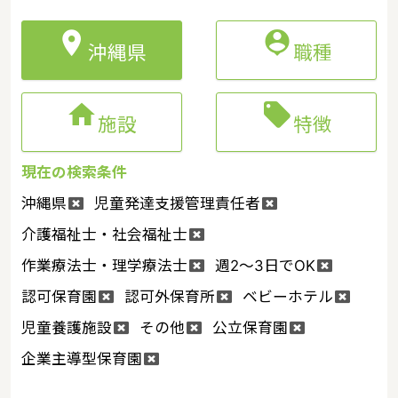


沖縄県
職種


施設
特徴
現在の検索条件
沖縄県
児童発達支援管理責任者
介護福祉士・社会福祉士
作業療法士・理学療法士
週2～3日でOK
認可保育園
認可外保育所
ベビーホテル
児童養護施設
その他
公立保育園
企業主導型保育園