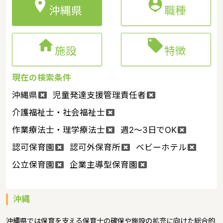


沖縄県
職種


施設
特徴
現在の検索条件
沖縄県
児童発達支援管理責任者
介護福祉士・社会福祉士
作業療法士・理学療法士
週2～3日でOK
認可保育園
認可外保育所
ベビーホテル
公立保育園
企業主導型保育園
沖縄
沖縄県では保育を支える保育士の確保や施設の拡充に向けた総合的