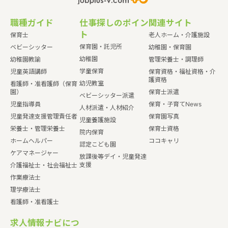
職種ガイド
仕事探しのポイン
関連サイト
ト
保育士
老人ホーム・介護施設
保育園・託児所
ベビーシッター
幼稚園・保育園
幼稚園
幼稚園教諭
管理栄養士・調理師
学童保育
児童英語講師
保育資格・福祉資格・介
護資格
幼児教室
看護師・准看護師（保育
園）
保育士派遣
ベビーシッター派遣
児童指導員
保育・子育てNews
人材派遣・人材紹介
児童発達支援管理責任者
保育園写真
児童養護施設
栄養士・管理栄養士
保育士資格
院内保育
ホームヘルパー
ココキャリ
認定こども園
ケアマネージャー
放課後等デイ・児童発達
支援
介護福祉士・社会福祉士
作業療法士
理学療法士
看護師・准看護士
求人情報ナビにつ