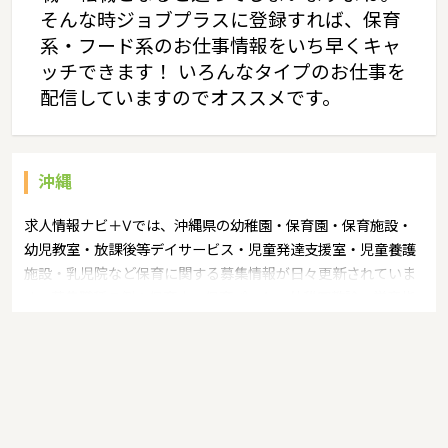
そんな時ジョブプラスに登録すれば、保育
系・フード系のお仕事情報をいち早くキャ
ッチできます！ いろんなタイプのお仕事を
配信していますのでオススメです。
沖縄
求人情報ナビ＋Vでは、沖縄県の幼稚園・保育園・保育施設・
幼児教室・放課後等デイサービス・児童発達支援室・児童養護
施設・乳児院など保育に関する募集情報が日々更新されていま
す。募集職種の例：保育士・保育パート・幼稚園教諭・学童指
導員・ベビーシッター・児童指導員・児童発達管理責任者・療
育スタッフ・社会福祉士・臨床心理士・看護師・栄養士・調理
師・調理員など