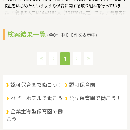
取組をはじめたというような保育に関する取り組みを行っていま
す。沖縄県の人口は1443162人（2017/9/1現在）です。沖縄県内に
は、保育所や保育施設が617施設あり、保育士求人倍率が2.86とな
っています。（2017年10月現在）沖縄県の市町村は41。沖縄県の
検索結果一覧
家賃相場：9.1万円（2017年10月賃貸住宅 D-room調べ）沖縄県
(全0件中 0-0件を表示中)
は、東京からは1600キロ。沖縄最西端の与那国島から台湾までは
わずか100キロ。沖縄県全体では、大小160の島を有し、東西に約
1000キロ、南北に約400キロと実際の面積以上に広大。沖縄の自
1
然、文化、産業もこうした地理的環境に大きな影響を受けていると
いうような特徴があるエリアです。
認可保育園で働こう！
認可保育園
ベビーホテルで働こう
公立保育園で働こう！
企業主導型保育園で働
こう