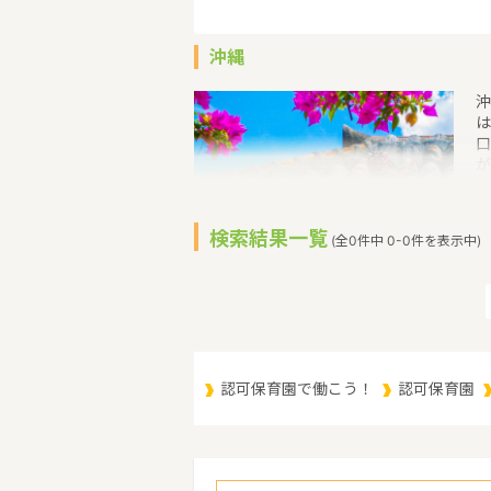
沖縄
沖
は
口
が
在
住
島
検索結果一覧
(全0件中 0-0件を表示中)
東
然
う
認可保育園で働こう！
認可保育園