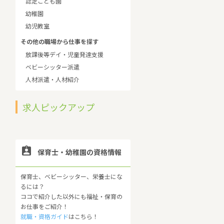
認定こども園
幼稚園
幼児教室
その他の職場から仕事を探す
放課後等デイ・児童発達支援
ベビーシッター派遣
人材派遣・人材紹介
求人ピックアップ

保育士・幼稚園の資格情報
保育士、ベビーシッター、栄養士にな
るには？
ココで紹介した以外にも福祉・保育の
お仕事をご紹介！
就職・資格ガイド
はこちら！