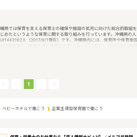
縄県では保育を支える保育士の確保や施設の拡充に向けた総合的取組を
じめたというような保育に関する取り組みを行っています。沖縄県の人
は1443162人（2017/9/1現在）です。沖縄県内には、保育所や保育施
617施設あり、保育士求人倍率が2.86となっています。（2017年10月
）沖縄県の市町村は41。沖縄県の家賃相場：9.1万円（2017年10月賃貸
宅 D-room調べ）沖縄県は、東京からは1600キロ。沖縄最西端の与那
から台湾まではわずか100キロ。沖縄県全体では、大小160の島を有し
西に約1000キロ、南北に約400キロと実際の面積以上に広大。沖縄の
、文化、産業もこうした地理的環境に大きな影響を受けているというよ
な特徴があるエリアです。
1
ベビーホテルで働こう
企業主導型保育園で働こう
保育・栄養士のお仕事なら【求人情報ナビ＋V】／メルマガ登録