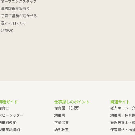
オープニングスタッフ
資格取得支援あり
子育て経験が活かせる
週2～3日でOK
短期OK
職種ガイド
仕事探しのポイント
関連サイト
保育士
保育園・託児所
老人ホーム・
ベビーシッター
幼稚園
幼稚園・保育
幼稚園教諭
学童保育
管理栄養士・
児童英語講師
幼児教室
保育資格・福