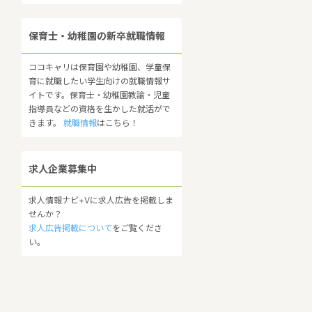
保育士・幼稚園の新卒就職情報
ココキャリは保育園や幼稚園、学童保
育に就職したい学生向けの就職情報サ
イトです。保育士・幼稚園教諭・児童
指導員などの資格を生かした就活がで
きます。
就職情報
はこちら！
求人企業募集中
求人情報ナビ+Vに求人広告を掲載しま
せんか？
求人広告掲載について
をご覧くださ
い。