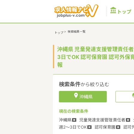

トップ
>
検索結果一覧
トップ
沖縄県 児童発達支援管理責任者
3日でOK 認可保育園 認可外
報
検索条件
から絞り込む

沖縄県
現在の検索条件
沖縄県
児童発達支援管理責任者
週2～3日でOK
認可保育園
認可