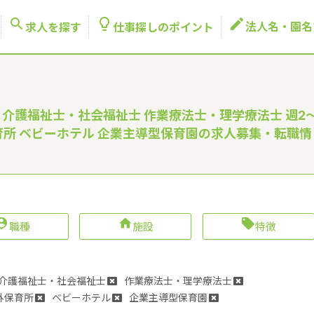



法人名・園名
求人を探す
仕事探しのポイント
 介護福祉士・社会福祉士 作業療法士・理学療法士 週2
保育所 ベビーホテル 企業主導型保育園の求人募集・転職情



職種
施設
特徴
介護福祉士・社会福祉士
作業療法士・理学療法士
外保育所
ベビーホテル
企業主導型保育園