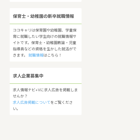
保育士・幼稚園の新卒就職情報
ココキャリは保育園や幼稚園、学童保
育に就職したい学生向けの就職情報サ
イトです。保育士・幼稚園教諭・児童
指導員などの資格を生かした就活がで
きます。
就職情報
はこちら！
求人企業募集中
求人情報ナビ+Vに求人広告を掲載しま
せんか？
求人広告掲載について
をご覧くださ
い。