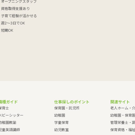
オープニングスタッフ
資格取得支援あり
子育て経験が活かせる
週2～3日でOK
短期OK
職種ガイド
仕事探しのポイント
関連サイト
保育士
保育園・託児所
老人ホーム・
ベビーシッター
幼稚園
幼稚園・保育
幼稚園教諭
学童保育
管理栄養士・
児童英語講師
幼児教室
保育資格・福