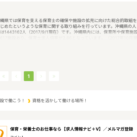
縄県では保育を支える保育士の確保や施設の拡充に向けた総合的取組を
じめたというような保育に関する取り組みを行っています。沖縄県の人
は1443162人（2017/9/1現在）です。沖縄県内には、保育所や保育施
617施設あり、保育士求人倍率が2.86となっています。（2017年10月
）沖縄県の市町村は41。沖縄県の家賃相場：9.1万円（2017年10月賃貸
宅 D-room調べ）沖縄県は、東京からは1600キロ。沖縄最西端の与那
から台湾まではわずか100キロ。沖縄県全体では、大小160の島を有し
西に約1000キロ、南北に約400キロと実際の面積以上に広大。沖縄の
、文化、産業もこうした地理的環境に大きな影響を受けているというよ
な特徴があるエリアです。
1
設で働こう！
資格を活かして働ける場所！
保育・栄養士のお仕事なら【求人情報ナビ＋V】／メルマガ登録