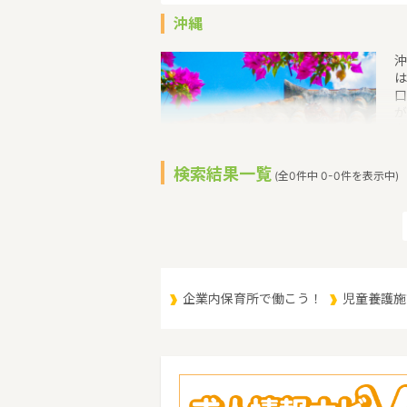
沖縄
沖
は
口
が
在
住
島
検索結果一覧
(全0件中 0-0件を表示中)
東
然
う
企業内保育所で働こう！
児童養護施