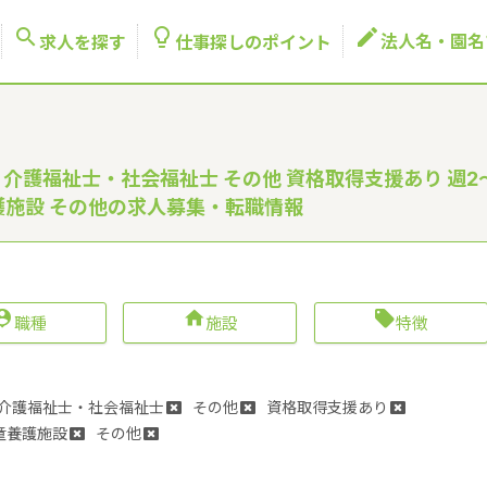



法人名・園名
求人を探す
仕事探しのポイント
 介護福祉士・社会福祉士 その他 資格取得支援あり 週2
養護施設 その他の求人募集・転職情報



職種
施設
特徴
介護福祉士・社会福祉士
その他
資格取得支援あり
童養護施設
その他