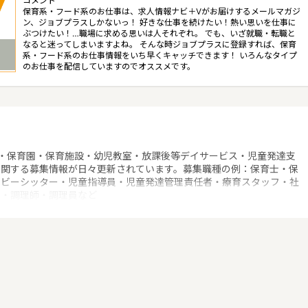
コメント
保育系・フード系のお仕事は、求人情報ナビ＋Vがお届けするメールマガジ
ン、ジョブプラスしかないっ！ 好きな仕事を続けたい！熱い思いを仕事に
ぶつけたい！…職場に求める思いは人それぞれ。 でも、いざ就職・転職と
なると迷ってしまいますよね。 そんな時ジョブプラスに登録すれば、保育
系・フード系のお仕事情報をいち早くキャッチできます！ いろんなタイプ
のお仕事を配信していますのでオススメです。
・保育園・保育施設・幼児教室・放課後等デイサービス・児童発達支
に関する募集情報が日々更新されています。募集職種の例：保育士・保
ベビーシッター・児童指導員・児童発達管理責任者・療育スタッフ・社
士・調理師・調理員など