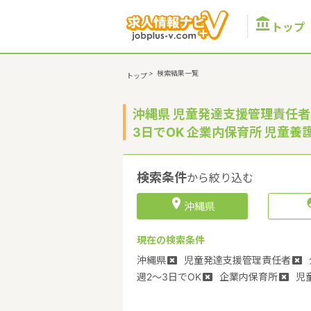

トップ
>
検索結果一覧
トップ
沖縄県 児童発達支援管理責任者
3日でOK 企業内保育所 児童
検索条件
から絞り込む

沖縄県
現在の検索条件
沖縄県
児童発達支援管理責任者
週2～3日でOK
企業内保育所
児