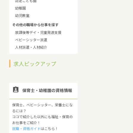
認定こども園
幼稚園
幼児教室
その他の職場から仕事を探す
放課後等デイ・児童発達支援
ベビーシッター派遣
人材派遣・人材紹介
求人ピックアップ

保育士・幼稚園の資格情報
保育士、ベビーシッター、栄養士にな
るには？
ココで紹介した以外にも福祉・保育の
お仕事をご紹介！
就職・資格ガイド
はこちら！