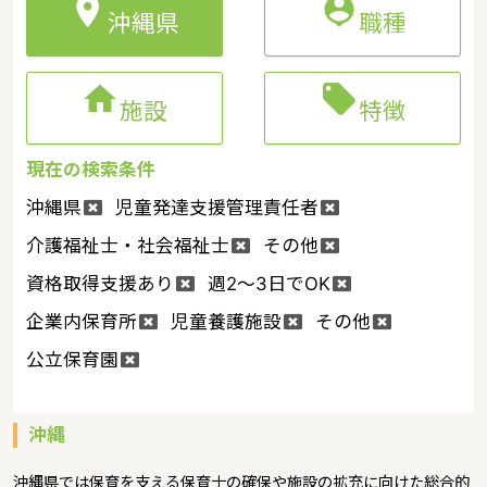


沖縄県
職種


施設
特徴
現在の検索条件
沖縄県
児童発達支援管理責任者
介護福祉士・社会福祉士
その他
資格取得支援あり
週2～3日でOK
企業内保育所
児童養護施設
その他
公立保育園
沖縄
沖縄県では保育を支える保育士の確保や施設の拡充に向けた総合的