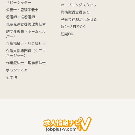
ベビーシッター
オープニングスタッフ
栄養士・管理栄養士
資格取得支援あり
看護師・准看護師
子育て経験が活かせる
児童発達支援管理責任者
週2～3日でOK
訪問介護員（ホームヘル
短期OK
パー）
介護福祉士・社会福祉士
介護支援専門員（ケアマ
ネージャー）
作業療法士・理学療法士
ボランティア
その他