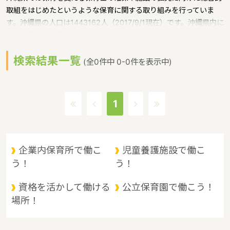
取組をはじめたというような保育に関する取り組みを行っていま
す。沖縄県の人口は1443162人（2017/9/1現在）です。沖縄県内に
は、保育所や保育施設が617施設あり、保育士求人倍率が2.86とな
っています。（2017年10月現在）沖縄県の市町村は41。沖縄県の
検索結果一覧
家賃相場：9.1万円（2017年10月賃貸住宅 D-room調べ）沖縄県
(全0件中 0-0件を表示中)
は、東京からは1600キロ。沖縄最西端の与那国島から台湾までは
わずか100キロ。沖縄県全体では、大小160の島を有し、東西に約
1000キロ、南北に約400キロと実際の面積以上に広大。沖縄の自
1
然、文化、産業もこうした地理的環境に大きな影響を受けていると
いうような特徴があるエリアです。
企業内保育所で働こ
児童養護施設で働こ
う！
う！
資格を活かして働ける
公立保育園で働こう！
場所！