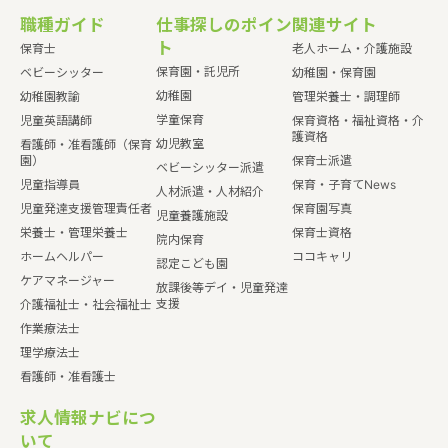
職種ガイド
仕事探しのポイン
関連サイト
ト
保育士
老人ホーム・介護施設
保育園・託児所
ベビーシッター
幼稚園・保育園
幼稚園
幼稚園教諭
管理栄養士・調理師
学童保育
児童英語講師
保育資格・福祉資格・介
護資格
幼児教室
看護師・准看護師（保育
園）
保育士派遣
ベビーシッター派遣
児童指導員
保育・子育てNews
人材派遣・人材紹介
児童発達支援管理責任者
保育園写真
児童養護施設
栄養士・管理栄養士
保育士資格
院内保育
ホームヘルパー
ココキャリ
認定こども園
ケアマネージャー
放課後等デイ・児童発達
支援
介護福祉士・社会福祉士
作業療法士
理学療法士
看護師・准看護士
求人情報ナビにつ
いて