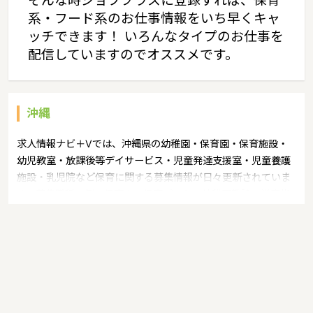
そんな時ジョブプラスに登録すれば、保育
系・フード系のお仕事情報をいち早くキャ
ッチできます！ いろんなタイプのお仕事を
配信していますのでオススメです。
沖縄
求人情報ナビ＋Vでは、沖縄県の幼稚園・保育園・保育施設・
幼児教室・放課後等デイサービス・児童発達支援室・児童養護
施設・乳児院など保育に関する募集情報が日々更新されていま
す。募集職種の例：保育士・保育パート・幼稚園教諭・学童指
導員・ベビーシッター・児童指導員・児童発達管理責任者・療
育スタッフ・社会福祉士・臨床心理士・看護師・栄養士・調理
師・調理員など