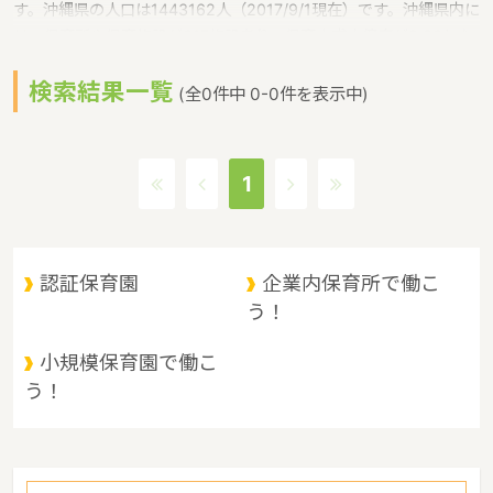
す。沖縄県の人口は1443162人（2017/9/1現在）です。沖縄県内に
は、保育所や保育施設が617施設あり、保育士求人倍率が2.86とな
っています。（2017年10月現在）沖縄県の市町村は41。沖縄県の
検索結果一覧
家賃相場：9.1万円（2017年10月賃貸住宅 D-room調べ）沖縄県
(全0件中 0-0件を表示中)
は、東京からは1600キロ。沖縄最西端の与那国島から台湾までは
わずか100キロ。沖縄県全体では、大小160の島を有し、東西に約
1000キロ、南北に約400キロと実際の面積以上に広大。沖縄の自
1
然、文化、産業もこうした地理的環境に大きな影響を受けていると
いうような特徴があるエリアです。
認証保育園
企業内保育所で働こ
う！
小規模保育園で働こ
う！