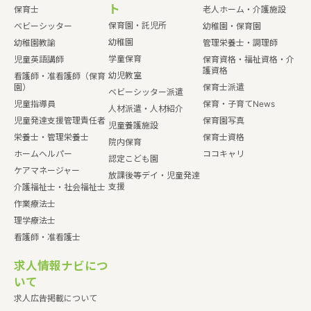
ト
保育士
老人ホーム・介護施設
保育園・託児所
ベビーシッター
幼稚園・保育園
幼稚園
幼稚園教諭
管理栄養士・調理師
学童保育
児童英語講師
保育資格・福祉資格・介
護資格
幼児教室
看護師・准看護師（保育
園）
保育士派遣
ベビーシッター派遣
児童指導員
保育・子育てNews
人材派遣・人材紹介
児童発達支援管理責任者
保育園写真
児童養護施設
栄養士・管理栄養士
保育士資格
院内保育
ホームヘルパー
ココキャリ
認定こども園
ケアマネージャー
放課後等デイ・児童発達
支援
介護福祉士・社会福祉士
作業療法士
理学療法士
看護師・准看護士
求人情報ナビにつ
いて
求人広告掲載について