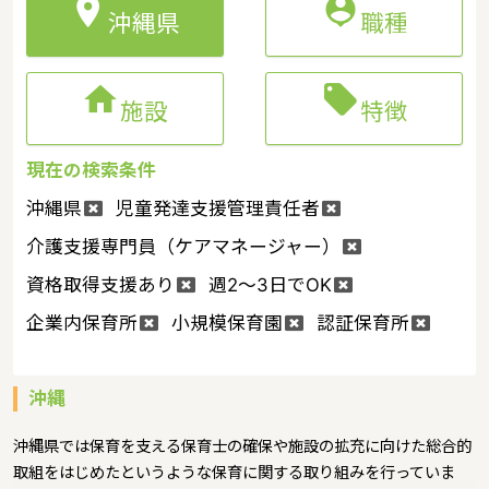


沖縄県
職種


施設
特徴
現在の検索条件
沖縄県
児童発達支援管理責任者
介護支援専門員（ケアマネージャー）
資格取得支援あり
週2～3日でOK
企業内保育所
小規模保育園
認証保育所
沖縄
沖縄県では保育を支える保育士の確保や施設の拡充に向けた総合的
取組をはじめたというような保育に関する取り組みを行っていま