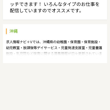
ッチできます！ いろんなタイプのお仕事を
配信していますのでオススメです。
沖縄
求人情報ナビ＋Vでは、沖縄県の幼稚園・保育園・保育施設・
幼児教室・放課後等デイサービス・児童発達支援室・児童養護
施設・乳児院など保育に関する募集情報が日々更新されていま
す。募集職種の例：保育士・保育パート・幼稚園教諭・学童指
導員・ベビーシッター・児童指導員・児童発達管理責任者・療
育スタッフ・社会福祉士・臨床心理士・看護師・栄養士・調理
師・調理員など