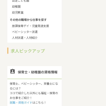
認定こども園
幼稚園
幼児教室
その他の職場から仕事を探す
放課後等デイ・児童発達支援
ベビーシッター派遣
人材派遣・人材紹介
求人ピックアップ

保育士・幼稚園の資格情報
保育士、ベビーシッター、栄養士にな
るには？
ココで紹介した以外にも福祉・保育の
お仕事をご紹介！
就職・資格ガイド
はこちら！