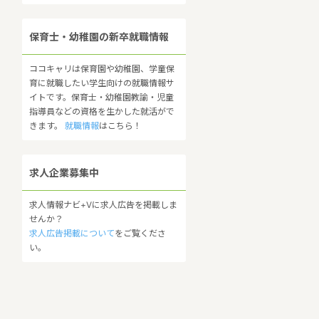
保育士・幼稚園の新卒就職情報
ココキャリは保育園や幼稚園、学童保
育に就職したい学生向けの就職情報サ
イトです。保育士・幼稚園教諭・児童
指導員などの資格を生かした就活がで
きます。
就職情報
はこちら！
求人企業募集中
求人情報ナビ+Vに求人広告を掲載しま
せんか？
求人広告掲載について
をご覧くださ
い。