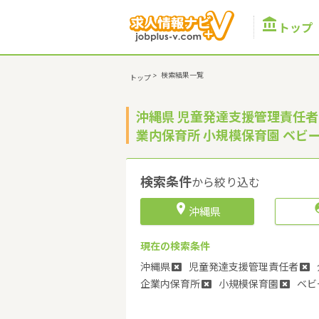

トップ
>
検索結果一覧
トップ
沖縄県 児童発達支援管理責任者
業内保育所 小規模保育園 ベビ
検索条件
から絞り込む

沖縄県
現在の検索条件
沖縄県
児童発達支援管理責任者
企業内保育所
小規模保育園
ベビ