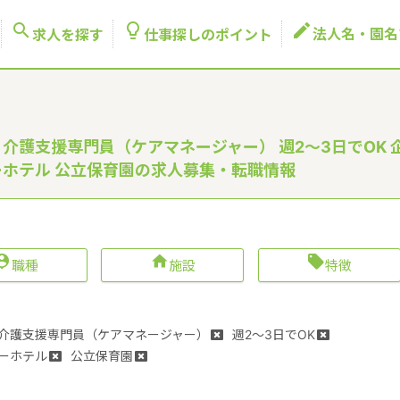



法人名・園名
求人を探す
仕事探しのポイント
 介護支援専門員（ケアマネージャー） 週2～3日でOK 
ーホテル 公立保育園の求人募集・転職情報



職種
施設
特徴
介護支援専門員（ケアマネージャー）
週2～3日でOK
ーホテル
公立保育園