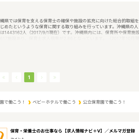
縄県では保育を支える保育士の確保や施設の拡充に向けた総合的取組を
じめたというような保育に関する取り組みを行っています。沖縄県の人
は1443162人（2017/9/1現在）です。沖縄県内には、保育所や保育施
617施設あり、保育士求人倍率が2.86となっています。（2017年10月
）沖縄県の市町村は41。沖縄県の家賃相場：9.1万円（2017年10月賃貸
宅 D-room調べ）沖縄県は、東京からは1600キロ。沖縄最西端の与那
から台湾まではわずか100キロ。沖縄県全体では、大小160の島を有し
西に約1000キロ、南北に約400キロと実際の面積以上に広大。沖縄の
、文化、産業もこうした地理的環境に大きな影響を受けているというよ
な特徴があるエリアです。
1
園で働こう！
ベビーホテルで働こう
公立保育園で働こう！
保育・栄養士のお仕事なら【求人情報ナビ＋V】／メルマガ登録