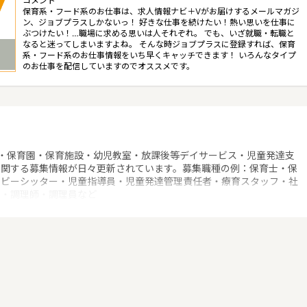
コメント
保育系・フード系のお仕事は、求人情報ナビ＋Vがお届けするメールマガジ
ン、ジョブプラスしかないっ！ 好きな仕事を続けたい！熱い思いを仕事に
ぶつけたい！…職場に求める思いは人それぞれ。 でも、いざ就職・転職と
なると迷ってしまいますよね。 そんな時ジョブプラスに登録すれば、保育
系・フード系のお仕事情報をいち早くキャッチできます！ いろんなタイプ
のお仕事を配信していますのでオススメです。
・保育園・保育施設・幼児教室・放課後等デイサービス・児童発達支
に関する募集情報が日々更新されています。募集職種の例：保育士・保
ベビーシッター・児童指導員・児童発達管理責任者・療育スタッフ・社
士・調理師・調理員など