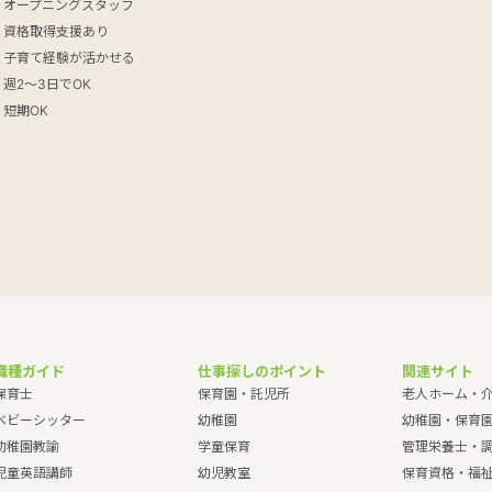
オープニングスタッフ
資格取得支援あり
子育て経験が活かせる
週2～3日でOK
短期OK
職種ガイド
仕事探しのポイント
関連サイト
保育士
保育園・託児所
老人ホーム・
ベビーシッター
幼稚園
幼稚園・保育
幼稚園教諭
学童保育
管理栄養士・
児童英語講師
幼児教室
保育資格・福