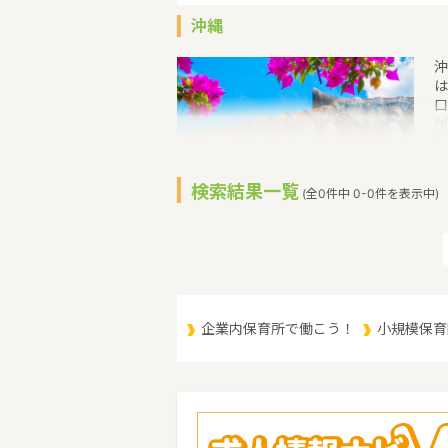
沖縄
沖
は
口
が
在
住
島
検索結果一覧
(全0件中 0-0件を表示中)
東
然
う
企業内保育所で働こう！
小規模保育