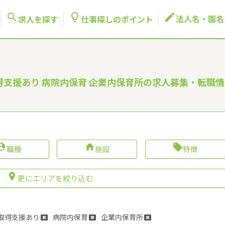



法人名・園名
求人を探す
仕事探しのポイント
取得支援あり 病院内保育 企業内保育所の求人募集・転職情



職種
施設
特徴

更にエリアを絞り込む
取得支援あり
病院内保育
企業内保育所