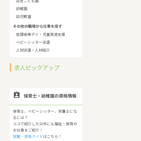
認定こども園
幼稚園
幼児教室
その他の職場から仕事を探す
放課後等デイ・児童発達支援
ベビーシッター派遣
人材派遣・人材紹介
求人ピックアップ

保育士・幼稚園の資格情報
保育士、ベビーシッター、栄養士にな
るには？
ココで紹介した以外にも福祉・保育の
お仕事をご紹介！
就職・資格ガイド
はこちら！