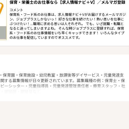
保育・栄養士のお仕事なら【求人情報ナビ＋V】／メルマガ登録
コメント
保育系・フード系のお仕事は、求人情報ナビ＋Vがお届けするメールマガジ
ン、ジョブプラスしかないっ！ 好きな仕事を続けたい！熱い思いを仕事に
ぶつけたい！…職場に求める思いは人それぞれ。 でも、いざ就職・転職と
なると迷ってしまいますよね。 そんな時ジョブプラスに登録すれば、保育
系・フード系のお仕事情報をいち早くキャッチできます！ いろんなタイプ
のお仕事を配信していますのでオススメです。
・保育園・保育施設・幼児教室・放課後等デイサービス・児童発達支
に関する募集情報が日々更新されています。募集職種の例：保育士・保
ベビーシッター・児童指導員・児童発達管理責任者・療育スタッフ・社
士・調理師・調理員など