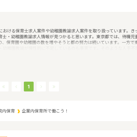
における保育士求人案件や幼稚園教諭求人案件を取り扱っています。き
育士・幼稚園教諭求人情報が見つかると思います。東京都では、待機児
り、保育園や幼稚園の数を増やそうと都の努力は続いています。一方で
・幼稚園教諭が慢性的に不足しているのも事実です。そのような人手不
稚園教諭の求人でも全国平均よりも賃金の良い求人案件が多いのが特徴
探しは『求人情報ナビ+V』にお任せください！
1
院内保育
企業内保育所で働こう！