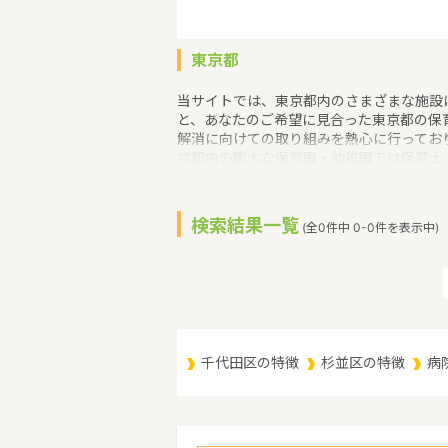
東京都
当サイトでは、東京都内のさまざまな施設
と、あなたのご希望に見合った東京都の保
解消に向けての取り組みを熱心に行ってお
京都内の膨大な保育園・幼稚園では保育士
が顕著な東京都では、保育士の求人でも幼
す。東京都での保育士・幼稚園教諭の求人
検索結果一覧
(全0件中 0-0件を表示中)
千代田区の特徴
杉並区の特徴
病