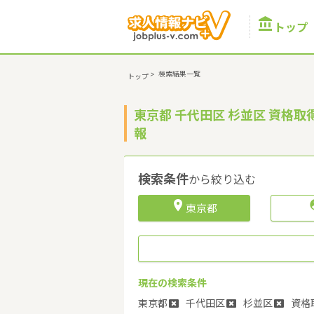

トップ
>
検索結果一覧
トップ
東京都 千代田区 杉並区 資格
報
検索条件
から絞り込む

東京都
現在の検索条件
東京都
千代田区
杉並区
資格