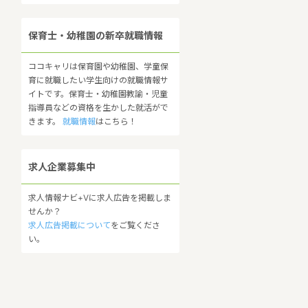
保育士・幼稚園の新卒就職情報
ココキャリは保育園や幼稚園、学童保
育に就職したい学生向けの就職情報サ
イトです。保育士・幼稚園教諭・児童
指導員などの資格を生かした就活がで
きます。
就職情報
はこちら！
求人企業募集中
求人情報ナビ+Vに求人広告を掲載しま
せんか？
求人広告掲載について
をご覧くださ
い。