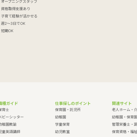
オープニングスタッフ
資格取得支援あり
子育て経験が活かせる
週2～3日でOK
短期OK
職種ガイド
仕事探しのポイント
関連サイト
保育士
保育園・託児所
老人ホーム・
ベビーシッター
幼稚園
幼稚園・保育
幼稚園教諭
学童保育
管理栄養士・
児童英語講師
幼児教室
保育資格・福