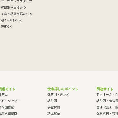
オープニングスタッフ
資格取得支援あり
子育て経験が活かせる
週2～3日でOK
短期OK
職種ガイド
仕事探しのポイント
関連サイト
保育士
保育園・託児所
老人ホーム・
ベビーシッター
幼稚園
幼稚園・保育
幼稚園教諭
学童保育
管理栄養士・
児童英語講師
幼児教室
保育資格・福