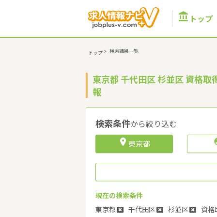

トップ
>
検索結果一覧
トップ
東京都 千代田区 杉並区 資格
報
検索条件
から絞り込む

東京都
現在の検索条件
東京都
千代田区
杉並区
資格