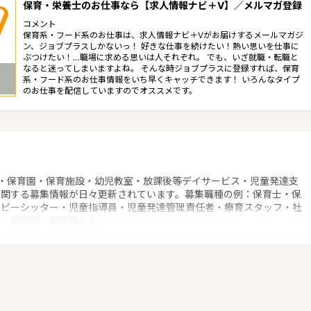
保育・栄養士のお仕事なら【求人情報ナビ＋V】／メルマガ登録
コメント
保育系・フード系のお仕事は、求人情報ナビ＋Vがお届けするメールマガジ
ン、ジョブプラスしかないっ！ 好きな仕事を続けたい！熱い思いを仕事に
ぶつけたい！…職場に求める思いは人それぞれ。 でも、いざ就職・転職と
なると迷ってしまいますよね。 そんな時ジョブプラスに登録すれば、保育
系・フード系のお仕事情報をいち早くキャッチできます！ いろんなタイプ
のお仕事を配信していますのでオススメです。
・保育園・保育施設・幼児教室・放課後等デイサービス・児童発達支
に関する募集情報が日々更新されています。募集職種の例：保育士・保
ベビーシッター・児童指導員・児童発達管理責任者・療育スタッフ・社
士・調理師・調理員など