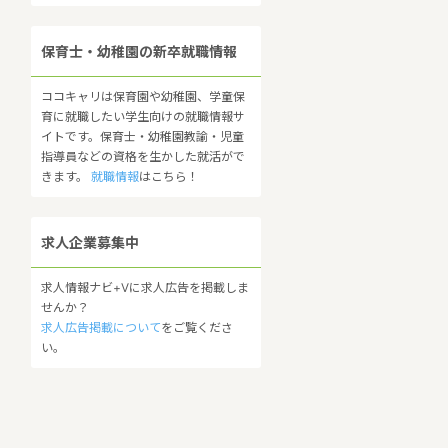
保育士・幼稚園の新卒就職情報
ココキャリは保育園や幼稚園、学童保
育に就職したい学生向けの就職情報サ
イトです。保育士・幼稚園教諭・児童
指導員などの資格を生かした就活がで
きます。
就職情報
はこちら！
求人企業募集中
求人情報ナビ+Vに求人広告を掲載しま
せんか？
求人広告掲載について
をご覧くださ
い。