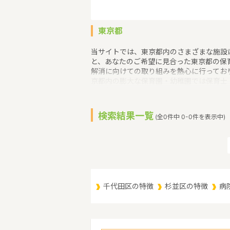
東京都
当サイトでは、東京都内のさまざまな施設
と、あなたのご希望に見合った東京都の保
解消に向けての取り組みを熱心に行ってお
京都内の膨大な保育園・幼稚園では保育士
が顕著な東京都では、保育士の求人でも幼
す。東京都での保育士・幼稚園教諭の求人
検索結果一覧
(全0件中 0-0件を表示中)
千代田区の特徴
杉並区の特徴
病