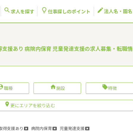



法人名・園名
求人を探す
仕事探しのポイント
取得支援あり 病院内保育 児童発達支援の求人募集・転職情



職種
施設
特徴

更にエリアを絞り込む
取得支援あり
病院内保育
児童発達支援