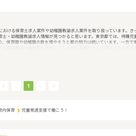
における保育士求人案件や幼稚園教諭求人案件を取り扱っています。き
育士・幼稚園教諭求人情報が見つかると思います。東京都では、待機児
り、保育園や幼稚園の数を増やそうと都の努力は続いています。一方で
・幼稚園教諭が慢性的に不足しているのも事実です。そのような人手不
稚園教諭の求人でも全国平均よりも賃金の良い求人案件が多いのが特徴
探しは『求人情報ナビ+V』にお任せください！
1
院内保育
児童発達支援で働こう！