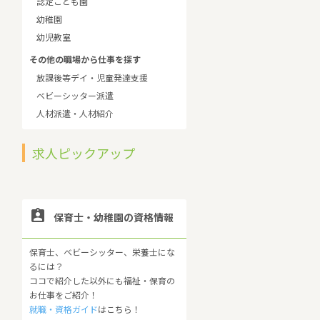
認定こども園
幼稚園
幼児教室
その他の職場から仕事を探す
放課後等デイ・児童発達支援
ベビーシッター派遣
人材派遣・人材紹介
求人ピックアップ

保育士・幼稚園の資格情報
保育士、ベビーシッター、栄養士にな
るには？
ココで紹介した以外にも福祉・保育の
お仕事をご紹介！
就職・資格ガイド
はこちら！