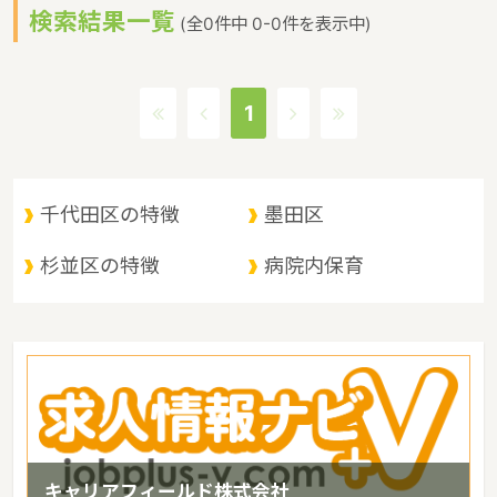
検索結果一覧
す。一方で東京都内の膨大な保育園・幼稚園では保育士・幼稚園教
(全0件中 0-0件を表示中)
諭が慢性的に不足しているのも事実です。そのような人手不足が顕
著な東京都では、保育士の求人でも幼稚園教諭の求人でも全国平均
よりも賃金の良い求人案件が多いのが特徴です。東京都での保育
1
士・幼稚園教諭の求人探しは『求人情報ナビ+V』にお任せくださ
い！
千代田区の特徴
墨田区
杉並区の特徴
病院内保育
キャリアフィールド株式会社