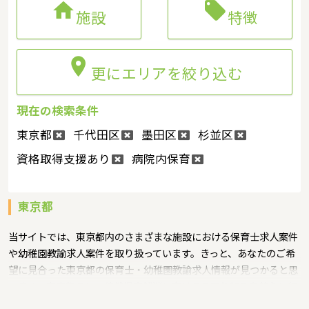


施設
特徴

更にエリアを絞り込む
現在の検索条件
東京都
千代田区
墨田区
杉並区
資格取得支援あり
病院内保育
東京都
当サイトでは、東京都内のさまざまな施設における保育士求人案件
や幼稚園教諭求人案件を取り扱っています。きっと、あなたのご希
望に見合った東京都の保育士・幼稚園教諭求人情報が見つかると思
います。東京都では、待機児童解消に向けての取り組みを熱心に行
っており、保育園や幼稚園の数を増やそうと都の努力は続いていま