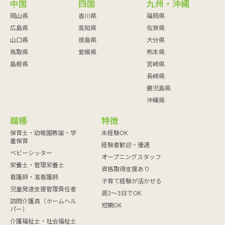
中国
四国
九州・沖縄
岡山県
香川県
福岡県
広島県
高知県
佐賀県
山口県
徳島県
大分県
鳥取県
愛媛県
熊本県
島根県
宮崎県
長崎県
鹿児島県
沖縄県
職種
特徴
保育士・幼稚園教諭・学
未経験OK
童保育
経験者歓迎・優遇
ベビーシッター
オープニングスタッフ
栄養士・管理栄養士
資格取得支援あり
看護師・准看護師
子育て経験が活かせる
児童発達支援管理責任者
週2～3日でOK
訪問介護員（ホームヘル
短期OK
パー）
介護福祉士・社会福祉士