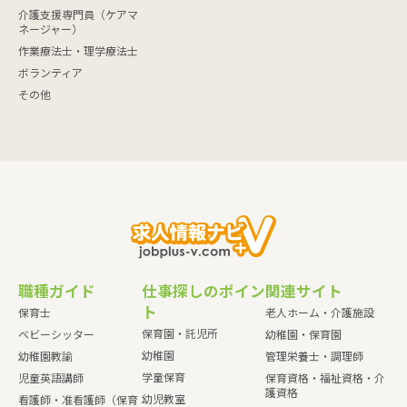
介護支援専門員（ケアマ
ネージャー）
作業療法士・理学療法士
ボランティア
その他
職種ガイド
仕事探しのポイン
関連サイト
ト
保育士
老人ホーム・介護施設
保育園・託児所
ベビーシッター
幼稚園・保育園
幼稚園
幼稚園教諭
管理栄養士・調理師
学童保育
児童英語講師
保育資格・福祉資格・介
護資格
幼児教室
看護師・准看護師（保育