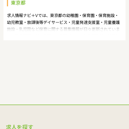
東京都
求人情報ナビ＋Vでは、東京都の幼稚園・保育園・保育施設・
幼児教室・放課後等デイサービス・児童発達支援室・児童養護
施設・乳児院など保育に関する募集情報が日々更新されていま
す。募集職種の例：保育士・保育パート・幼稚園教諭・学童指
導員・ベビーシッター・児童指導員・児童発達管理責任者・療
育スタッフ・社会福祉士・臨床心理士・看護師・栄養士・調理
師・調理員など
求人を探す