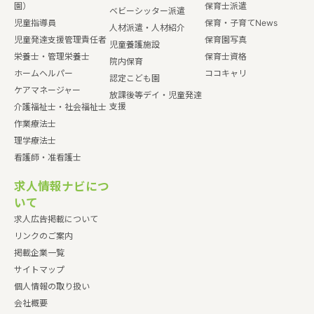
園）
保育士派遣
ベビーシッター派遣
児童指導員
保育・子育てNews
人材派遣・人材紹介
児童発達支援管理責任者
保育園写真
児童養護施設
栄養士・管理栄養士
保育士資格
院内保育
ホームヘルパー
ココキャリ
認定こども園
ケアマネージャー
放課後等デイ・児童発達
支援
介護福祉士・社会福祉士
作業療法士
理学療法士
看護師・准看護士
求人情報ナビにつ
いて
求人広告掲載について
リンクのご案内
掲載企業一覧
サイトマップ
個人情報の取り扱い
会社概要