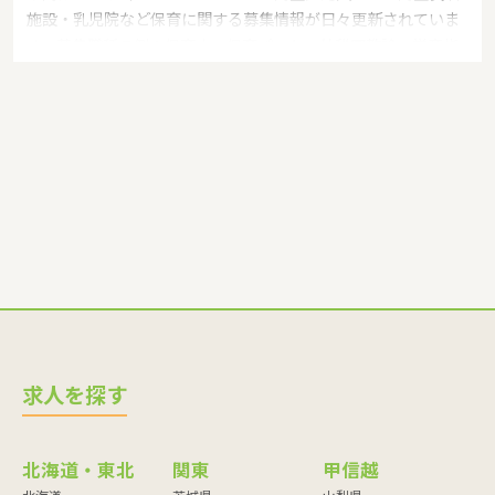
施設・乳児院など保育に関する募集情報が日々更新されていま
す。募集職種の例：保育士・保育パート・幼稚園教諭・学童指
導員・ベビーシッター・児童指導員・児童発達管理責任者・療
育スタッフ・社会福祉士・臨床心理士・看護師・栄養士・調理
師・調理員など
求人を探す
北海道・東北
関東
甲信越