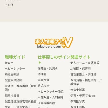
その他
職種ガイド
仕事探しのポイン
関連サイト
ト
保育士
老人ホーム・介護施設
保育園・託児所
ベビーシッター
幼稚園・保育園
幼稚園
幼稚園教諭
管理栄養士・調理師
学童保育
児童英語講師
保育資格・福祉資格・介
護資格
幼児教室
看護師・准看護師（保育
園）
保育士派遣
ベビーシッター派遣
児童指導員
保育・子育てNews
人材派遣・人材紹介
児童発達支援管理責任者
保育園写真
児童養護施設
栄養士・管理栄養士
保育士資格