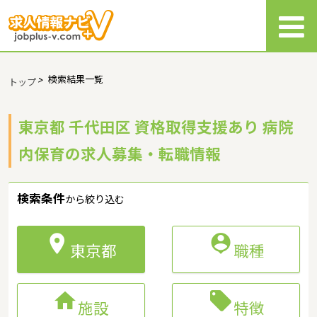
>
検索結果一覧
トップ
東京都 千代田区 資格取得支援あり 病院
内保育の求人募集・転職情報
検索条件
から絞り込む


東京都
職種


施設
特徴