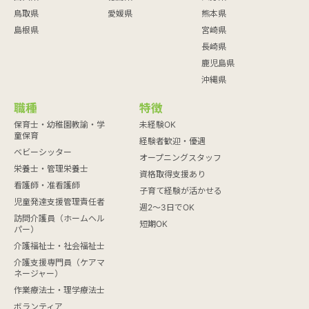
鳥取県
愛媛県
熊本県
島根県
宮崎県
長崎県
鹿児島県
沖縄県
職種
特徴
保育士・幼稚園教諭・学
未経験OK
童保育
経験者歓迎・優遇
ベビーシッター
オープニングスタッフ
栄養士・管理栄養士
資格取得支援あり
看護師・准看護師
子育て経験が活かせる
児童発達支援管理責任者
週2～3日でOK
訪問介護員（ホームヘル
短期OK
パー）
介護福祉士・社会福祉士
介護支援専門員（ケアマ
ネージャー）
作業療法士・理学療法士
ボランティア