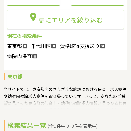

更にエリアを絞り込む
現在の検索条件
東京都
千代田区
資格取得支援あり
病院内保育
東京都
当サイトでは、東京都内のさまざまな施設における保育士求人案件
や幼稚園教諭求人案件を取り扱っています。きっと、あなたのご希
望に見合った東京都の保育士・幼稚園教諭求人情報が見つかると思
います。東京都では、待機児童解消に向けての取り組みを熱心に行
っており、保育園や幼稚園の数を増やそうと都の努力は続いていま
検索結果一覧
す。一方で東京都内の膨大な保育園・幼稚園では保育士・幼稚園教
(全0件中 0-0件を表示中)