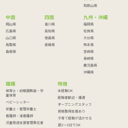
和歌山県
中国
四国
九州・沖縄
岡山県
香川県
福岡県
広島県
高知県
佐賀県
山口県
徳島県
大分県
鳥取県
愛媛県
熊本県
島根県
宮崎県
長崎県
鹿児島県
沖縄県
職種
特徴
保育士・幼稚園教諭・学
未経験OK
童保育
経験者歓迎・優遇
ベビーシッター
オープニングスタッフ
栄養士・管理栄養士
資格取得支援あり
看護師・准看護師
子育て経験が活かせる
児童発達支援管理責任者
週2～3日でOK