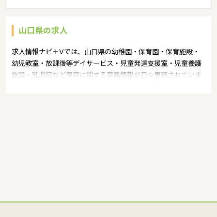
山口県の求人
求人情報ナビ＋Vでは、山口県の幼稚園・保育園・保育施設・
幼児教室・放課後等デイサービス・児童発達支援室・児童養護
施設・乳児院など保育に関する募集情報が日々更新されていま
す。募集職種の例：保育士・保育パート・幼稚園教諭・学童指
導員・ベビーシッター・児童指導員・児童発達管理責任者・療
育スタッフ・社会福祉士・臨床心理士・看護師・栄養士・調理
師・調理員など