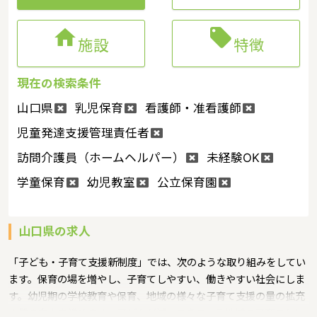


施設
特徴
現在の検索条件
山口県
乳児保育
看護師・准看護師
児童発達支援管理責任者
訪問介護員（ホームヘルパー）
未経験OK
学童保育
幼児教室
公立保育園
山口県の求人
「子ども・子育て支援新制度」では、次のような取り組みをしてい
ます。保育の場を増やし、子育てしやすい、働きやすい社会にしま
す。幼児期の学校教育や保育、地域の様々な子育て支援の量の拡充
や質の向上を進めます。子どもが減ってきている地域の子育てもし