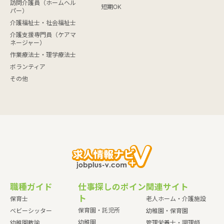
訪問介護員（ホームヘル
短期OK
パー）
介護福祉士・社会福祉士
介護支援専門員（ケアマ
ネージャー）
作業療法士・理学療法士
ボランティア
その他
職種ガイド
仕事探しのポイン
関連サイト
ト
保育士
老人ホーム・介護施設
保育園・託児所
ベビーシッター
幼稚園・保育園
幼稚園
幼稚園教諭
管理栄養士・調理師