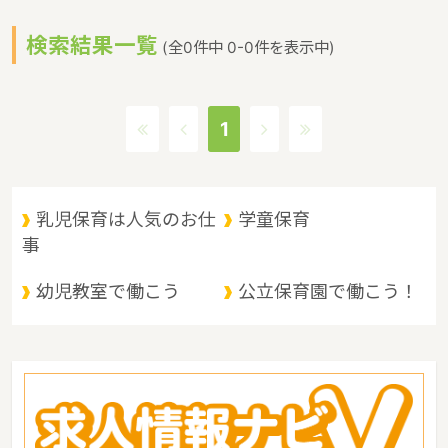
っかり支援するというような保育に関する取り組みを行っていま
検索結果一覧
す。 山口県の人口は1382785人（2017/8/1現在）です。山口県内
(全0件中 0-0件を表示中)
には、保育所や保育施設が438施設あり、保育士求人倍率が1.31と
なっています。（2017年10月現在）山口県の市町村は19。山口県
の家賃相場：6.0万円（2017年10月賃貸住宅 D-room調べ） 山口
1
県は、三方が海に開かれ、中央部を東西に中国山地が走り、大きく
は、瀬戸内海沿岸地域、内陸山間地域、日本海沿岸地域の３つに分
けられます。我が国最大のカルスト台地と鍾乳洞をもつ秋吉台（あ
きよしだい）国定公園、原生林と渓谷美の西中国山地国定公園等の
乳児保育は人気のお仕
学童保育
景勝地を抱き、四季折々の変化に富んでいるというような特徴があ
事
るエリアです。
幼児教室で働こう
公立保育園で働こう！