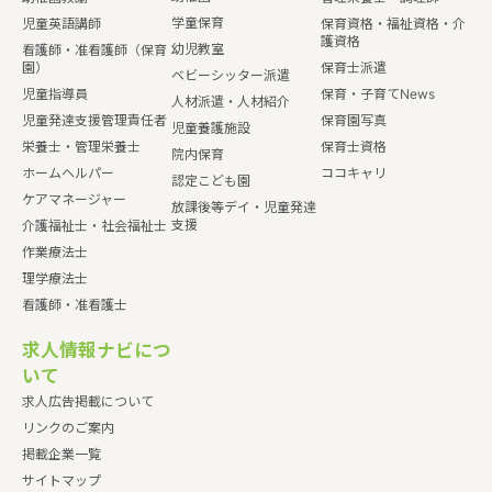
学童保育
児童英語講師
保育資格・福祉資格・介
護資格
幼児教室
看護師・准看護師（保育
園）
保育士派遣
ベビーシッター派遣
児童指導員
保育・子育てNews
人材派遣・人材紹介
児童発達支援管理責任者
保育園写真
児童養護施設
栄養士・管理栄養士
保育士資格
院内保育
ホームヘルパー
ココキャリ
認定こども園
ケアマネージャー
放課後等デイ・児童発達
支援
介護福祉士・社会福祉士
作業療法士
理学療法士
看護師・准看護士
求人情報ナビにつ
いて
求人広告掲載について
リンクのご案内
掲載企業一覧
サイトマップ