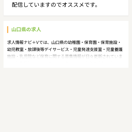
配信していますのでオススメです。
山口県の求人
求人情報ナビ＋Vでは、山口県の幼稚園・保育園・保育施設・
幼児教室・放課後等デイサービス・児童発達支援室・児童養護
施設・乳児院など保育に関する募集情報が日々更新されていま
す。募集職種の例：保育士・保育パート・幼稚園教諭・学童指
導員・ベビーシッター・児童指導員・児童発達管理責任者・療
育スタッフ・社会福祉士・臨床心理士・看護師・栄養士・調理
師・調理員など