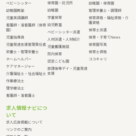
保育園・託児所
ベビーシッター
幼稚園・保育園
幼稚園
幼稚園教諭
管理栄養士・調理師
学童保育
児童英語講師
保育資格・福祉資格・介
護資格
幼児教室
看護師・准看護師（保育
園）
保育士派遣
ベビーシッター派遣
児童指導員
保育・子育てNews
人材派遣・人材紹介
児童発達支援管理責任者
保育園写真
児童養護施設
栄養士・管理栄養士
保育士資格
院内保育
ホームヘルパー
ココキャリ
認定こども園
ケアマネージャー
放課後等デイ・児童発達
支援
介護福祉士・社会福祉士
作業療法士
理学療法士
看護師・准看護士
求人情報ナビにつ
いて
求人広告掲載について
リンクのご案内