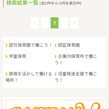
検索結果一覧
す。 山口県の人口は1382785人（2017/8/1現在）です。山口県内
(全0件中 0-0件を表示中)
には、保育所や保育施設が438施設あり、保育士求人倍率が1.31と
なっています。（2017年10月現在）山口県の市町村は19。山口県
の家賃相場：6.0万円（2017年10月賃貸住宅 D-room調べ） 山口
1
県は、三方が海に開かれ、中央部を東西に中国山地が走り、大きく
は、瀬戸内海沿岸地域、内陸山間地域、日本海沿岸地域の３つに分
けられます。我が国最大のカルスト台地と鍾乳洞をもつ秋吉台（あ
きよしだい）国定公園、原生林と渓谷美の西中国山地国定公園等の
認可保育園で働こう！
認証保育園
景勝地を抱き、四季折々の変化に富んでいるというような特徴があ
るエリアです。
学童保育
企業内保育所で働こ
う！
資格を活かして働ける
児童発達支援で働こ
場所！
う！