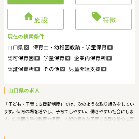


施設
特徴
現在の検索条件
山口県
保育士・幼稚園教諭・学童保育
認可保育園
学童保育
企業内保育所
認証保育所
その他
児童発達支援
山口県の求人
「子ども・子育て支援新制度」では、次のような取り組みをしてい
ます。保育の場を増やし、子育てしやすい、働きやすい社会にしま
す。幼児期の学校教育や保育、地域の様々な子育て支援の量の拡充
や質の向上を進めます。子どもが減ってきている地域の子育てもし
っかり支援するというような保育に関する取り組みを行っていま