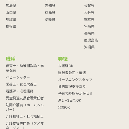
広島県
高知県
佐賀県
山口県
徳島県
大分県
鳥取県
愛媛県
熊本県
島根県
宮崎県
長崎県
鹿児島県
沖縄県
職種
特徴
保育士・幼稚園教諭・学
未経験OK
童保育
経験者歓迎・優遇
ベビーシッター
オープニングスタッフ
栄養士・管理栄養士
資格取得支援あり
看護師・准看護師
子育て経験が活かせる
児童発達支援管理責任者
週2～3日でOK
訪問介護員（ホームヘル
短期OK
パー）
介護福祉士・社会福祉士
介護支援専門員（ケアマ
ネージャー）