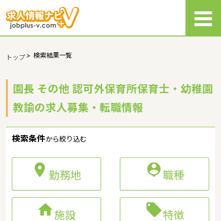
>
検索結果一覧
トップ
園長 その他 認可外保育所保育士・幼稚園
教諭の求人募集・転職情報
検索条件
から絞り込む


勤務地
職種


施設
特徴