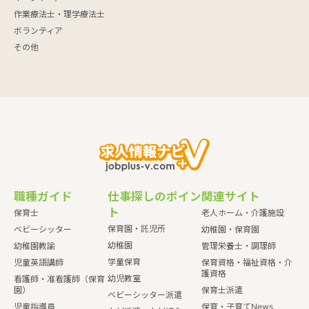
作業療法士・理学療法士
ボランティア
その他
職種ガイド
仕事探しのポイン
関連サイト
ト
保育士
老人ホーム・介護施設
保育園・託児所
ベビーシッター
幼稚園・保育園
幼稚園
幼稚園教諭
管理栄養士・調理師
学童保育
児童英語講師
保育資格・福祉資格・介
護資格
幼児教室
看護師・准看護師（保育
園）
保育士派遣
ベビーシッター派遣
児童指導員
保育・子育てNews