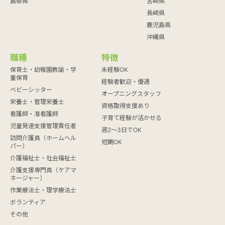
島根県
宮崎県
長崎県
鹿児島県
沖縄県
職種
特徴
保育士・幼稚園教諭・学
未経験OK
童保育
経験者歓迎・優遇
ベビーシッター
オープニングスタッフ
栄養士・管理栄養士
資格取得支援あり
看護師・准看護師
子育て経験が活かせる
児童発達支援管理責任者
週2～3日でOK
訪問介護員（ホームヘル
短期OK
パー）
介護福祉士・社会福祉士
介護支援専門員（ケアマ
ネージャー）
作業療法士・理学療法士
ボランティア
その他