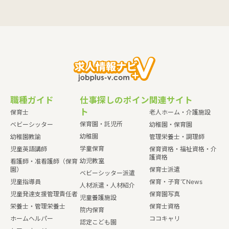
職種ガイド
仕事探しのポイン
関連サイト
ト
保育士
老人ホーム・介護施設
保育園・託児所
ベビーシッター
幼稚園・保育園
幼稚園
幼稚園教諭
管理栄養士・調理師
学童保育
児童英語講師
保育資格・福祉資格・介
護資格
幼児教室
看護師・准看護師（保育
園）
保育士派遣
ベビーシッター派遣
児童指導員
保育・子育てNews
人材派遣・人材紹介
児童発達支援管理責任者
保育園写真
児童養護施設
栄養士・管理栄養士
保育士資格
院内保育
ホームヘルパー
ココキャリ
認定こども園