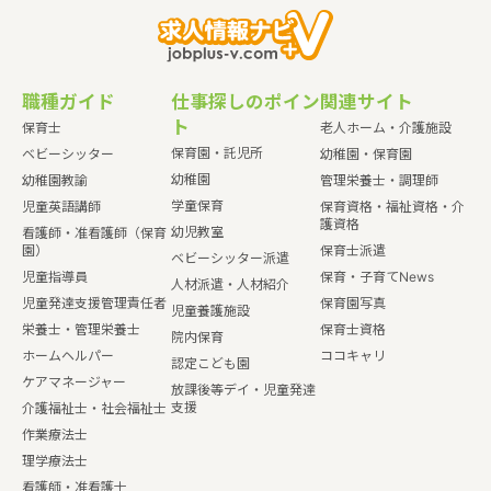
職種ガイド
仕事探しのポイン
関連サイト
ト
保育士
老人ホーム・介護施設
保育園・託児所
ベビーシッター
幼稚園・保育園
幼稚園
幼稚園教諭
管理栄養士・調理師
学童保育
児童英語講師
保育資格・福祉資格・介
護資格
幼児教室
看護師・准看護師（保育
園）
保育士派遣
ベビーシッター派遣
児童指導員
保育・子育てNews
人材派遣・人材紹介
児童発達支援管理責任者
保育園写真
児童養護施設
栄養士・管理栄養士
保育士資格
院内保育
ホームヘルパー
ココキャリ
認定こども園
ケアマネージャー
放課後等デイ・児童発達
支援
介護福祉士・社会福祉士
作業療法士
理学療法士
看護師・准看護士