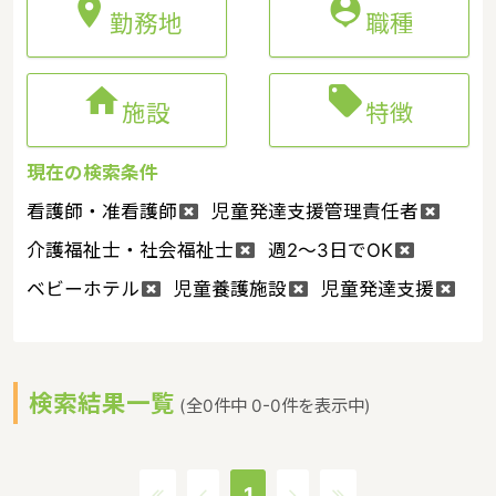


勤務地
職種


施設
特徴
現在の検索条件
看護師・准看護師
児童発達支援管理責任者
介護福祉士・社会福祉士
週2～3日でOK
ベビーホテル
児童養護施設
児童発達支援
検索結果一覧
(全0件中 0-0件を表示中)
1