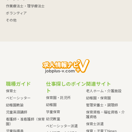
作業療法士・理学療法士
ボランティア
その他
職種ガイド
仕事探しのポイン
関連サイト
ト
保育士
老人ホーム・介護施設
保育園・託児所
ベビーシッター
幼稚園・保育園
幼稚園
幼稚園教諭
管理栄養士・調理師
学童保育
児童英語講師
保育資格・福祉資格・介
護資格
幼児教室
看護師・准看護師（保育
園）
保育士派遣
ベビーシッター派遣
児童指導員
保育・子育てNews