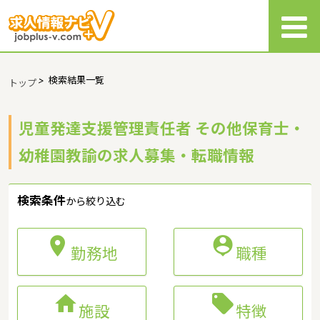
>
検索結果一覧
トップ
児童発達支援管理責任者 その他保育士・
幼稚園教諭の求人募集・転職情報
検索条件
から絞り込む


勤務地
職種


施設
特徴