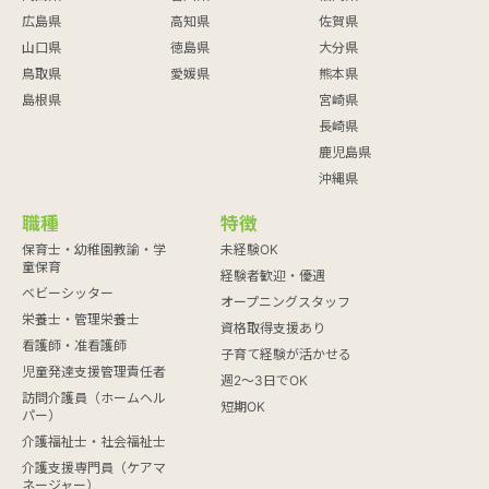
広島県
高知県
佐賀県
山口県
徳島県
大分県
鳥取県
愛媛県
熊本県
島根県
宮崎県
長崎県
鹿児島県
沖縄県
職種
特徴
保育士・幼稚園教諭・学
未経験OK
童保育
経験者歓迎・優遇
ベビーシッター
オープニングスタッフ
栄養士・管理栄養士
資格取得支援あり
看護師・准看護師
子育て経験が活かせる
児童発達支援管理責任者
週2～3日でOK
訪問介護員（ホームヘル
短期OK
パー）
介護福祉士・社会福祉士
介護支援専門員（ケアマ
ネージャー）