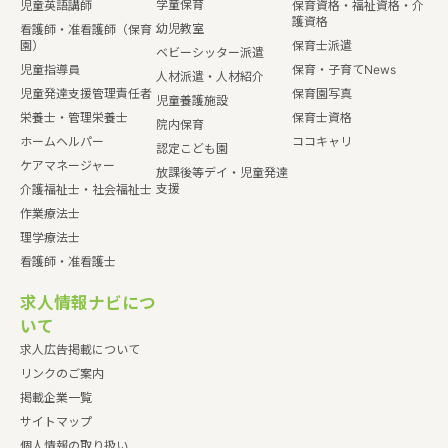
学童保育
児童英語講師
保育資格・福祉資格・介
護資格
幼児教室
看護師・准看護師（保育
園）
保育士派遣
ベビーシッター派遣
児童指導員
保育・子育てNews
人材派遣・人材紹介
児童発達支援管理責任者
保育園写真
児童養護施設
栄養士・管理栄養士
保育士資格
院内保育
ホームヘルパー
ココキャリ
認定こども園
ケアマネージャー
放課後等デイ・児童発達
支援
介護福祉士・社会福祉士
作業療法士
理学療法士
看護師・准看護士
求人情報ナビにつ
いて
求人広告掲載について
リンクのご案内
掲載企業一覧
サイトマップ
個人情報の取り扱い