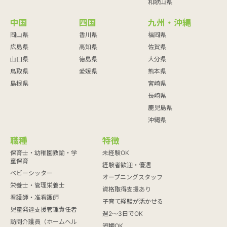
和歌山県
中国
四国
九州・沖縄
岡山県
香川県
福岡県
広島県
高知県
佐賀県
山口県
徳島県
大分県
鳥取県
愛媛県
熊本県
島根県
宮崎県
長崎県
鹿児島県
沖縄県
職種
特徴
保育士・幼稚園教諭・学
未経験OK
童保育
経験者歓迎・優遇
ベビーシッター
オープニングスタッフ
栄養士・管理栄養士
資格取得支援あり
看護師・准看護師
子育て経験が活かせる
児童発達支援管理責任者
週2～3日でOK
訪問介護員（ホームヘル
短期OK