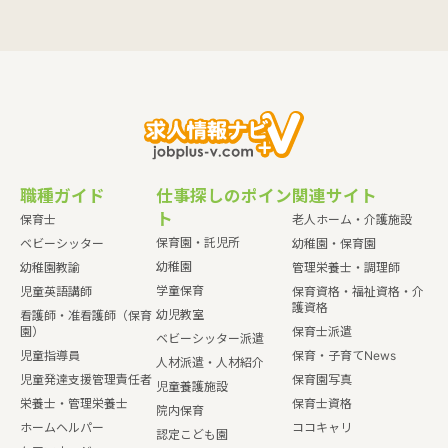
職種ガイド
仕事探しのポイン
関連サイト
ト
保育士
老人ホーム・介護施設
保育園・託児所
ベビーシッター
幼稚園・保育園
幼稚園
幼稚園教諭
管理栄養士・調理師
学童保育
児童英語講師
保育資格・福祉資格・介
護資格
幼児教室
看護師・准看護師（保育
園）
保育士派遣
ベビーシッター派遣
児童指導員
保育・子育てNews
人材派遣・人材紹介
児童発達支援管理責任者
保育園写真
児童養護施設
栄養士・管理栄養士
保育士資格
院内保育
ホームヘルパー
ココキャリ
認定こども園