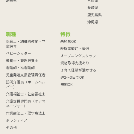
島根県
宮崎県
長崎県
鹿児島県
沖縄県
職種
特徴
保育士・幼稚園教諭・学
未経験OK
童保育
経験者歓迎・優遇
ベビーシッター
オープニングスタッフ
栄養士・管理栄養士
資格取得支援あり
看護師・准看護師
子育て経験が活かせる
児童発達支援管理責任者
週2～3日でOK
訪問介護員（ホームヘル
短期OK
パー）
介護福祉士・社会福祉士
介護支援専門員（ケアマ
ネージャー）
作業療法士・理学療法士
ボランティア
その他