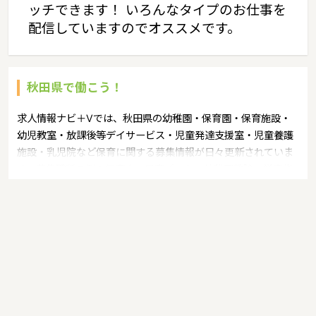
ッチできます！ いろんなタイプのお仕事を
配信していますのでオススメです。
秋田県で働こう！
求人情報ナビ＋Vでは、秋田県の幼稚園・保育園・保育施設・
幼児教室・放課後等デイサービス・児童発達支援室・児童養護
施設・乳児院など保育に関する募集情報が日々更新されていま
す。募集職種の例：保育士・保育パート・幼稚園教諭・学童指
導員・ベビーシッター・児童指導員・児童発達管理責任者・療
育スタッフ・社会福祉士・臨床心理士・看護師・栄養士・調理
師・調理員など