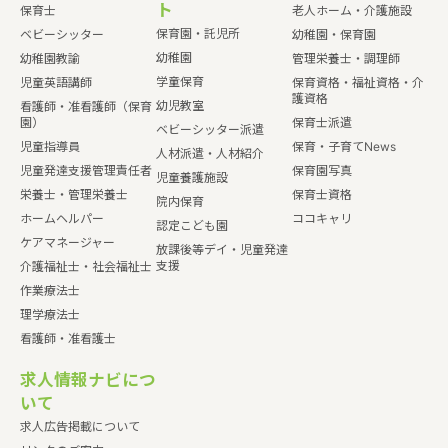
ト
保育士
老人ホーム・介護施設
保育園・託児所
ベビーシッター
幼稚園・保育園
幼稚園
幼稚園教諭
管理栄養士・調理師
学童保育
児童英語講師
保育資格・福祉資格・介
護資格
幼児教室
看護師・准看護師（保育
園）
保育士派遣
ベビーシッター派遣
児童指導員
保育・子育てNews
人材派遣・人材紹介
児童発達支援管理責任者
保育園写真
児童養護施設
栄養士・管理栄養士
保育士資格
院内保育
ホームヘルパー
ココキャリ
認定こども園
ケアマネージャー
放課後等デイ・児童発達
支援
介護福祉士・社会福祉士
作業療法士
理学療法士
看護師・准看護士
求人情報ナビにつ
いて
求人広告掲載について