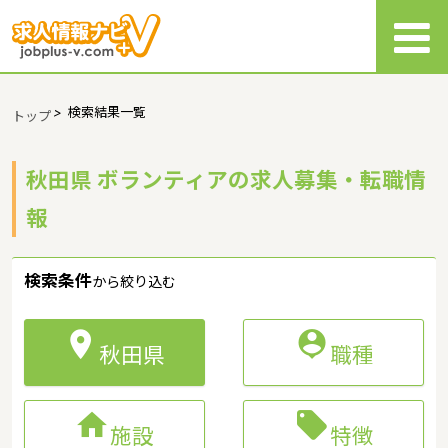
>
検索結果一覧
トップ
秋田県 ボランティアの求人募集・転職情
報
検索条件
から絞り込む


秋田県
職種


施設
特徴