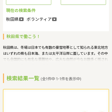
現在の検索条件
秋田県
ボランティア
秋田県で働こう！
秋田県は、冬場は日本でも有数の豪雪地帯として知られる東北地方
はいずれの県も日本海、または太平洋沿岸に面しています。その中
でも全国的にも有名な景勝地や、広大な自然が今なお数多く残され
ている秋田県は世界自然遺産にも登録されている地域があり毎年多
くの人々が訪れるというような特徴があるエリアです。保育実践力
検索結果一覧
向上研修会というような保育に関する取り組みを行っています。秋
(全1件中 1-1件を表示中)
田県の人口は1,050,244人（2014年1月1日現在）です。秋田県内に
は、保育所や保育施設が246施設あり、保育士求人倍率が1.76とな
っています。（2017年10月現在）秋田県の市町村は25。秋田県に
通っている線：ＪＲ奥羽本線・ＪＲ羽越本線・ＪＲ五能線・ＪＲ田
沢湖線・ＪＲ北上線・ＪＲ花輪線・ＪＲ男鹿線・秋田新幹線・秋田