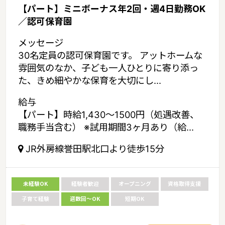
【パート】ミニボーナス年2回・週4日勤務OK
／認可保育園
メッセージ
30名定員の認可保育園です。 アットホームな
雰囲気のなか、子ども一人ひとりに寄り添っ
た、きめ細やかな保育を大切にし...
給与
【パート】時給1,430～1500円（処遇改善、
職務手当含む） ※試用期間3ヶ月あり（給...
JR外房線誉田駅北口より徒歩15分
未経験OK
経験者歓迎
オープニング
資格取得支援
子育て経験
週数回～OK
短期OK