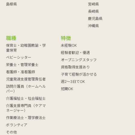
島根県
宮崎県
長崎県
鹿児島県
沖縄県
職種
特徴
保育士・幼稚園教諭・学
未経験OK
童保育
経験者歓迎・優遇
ベビーシッター
オープニングスタッフ
栄養士・管理栄養士
資格取得支援あり
看護師・准看護師
子育て経験が活かせる
児童発達支援管理責任者
週2～3日でOK
訪問介護員（ホームヘル
短期OK
パー）
介護福祉士・社会福祉士
介護支援専門員（ケアマ
ネージャー）
作業療法士・理学療法士
ボランティア
その他