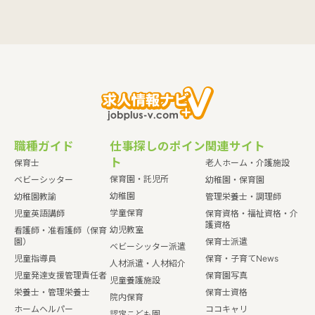
職種ガイド
仕事探しのポイン
関連サイト
ト
保育士
老人ホーム・介護施設
保育園・託児所
ベビーシッター
幼稚園・保育園
幼稚園
幼稚園教諭
管理栄養士・調理師
学童保育
児童英語講師
保育資格・福祉資格・介
護資格
幼児教室
看護師・准看護師（保育
園）
保育士派遣
ベビーシッター派遣
児童指導員
保育・子育てNews
人材派遣・人材紹介
児童発達支援管理責任者
保育園写真
児童養護施設
栄養士・管理栄養士
保育士資格
院内保育
ホームヘルパー
ココキャリ
認定こども園