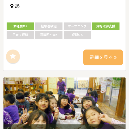
あ
未経験OK
経験者歓迎
オープニング
資格取得支援
子育て経験
週数回～OK
短期OK
詳細を見る