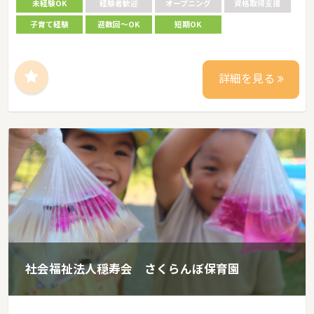
未経験OK
経験者歓迎
オープニング
資格取得支援
子育て経験
週数回～OK
短期OK
詳細を見る
社会福祉法人穏寿会 さくらんぼ保育園