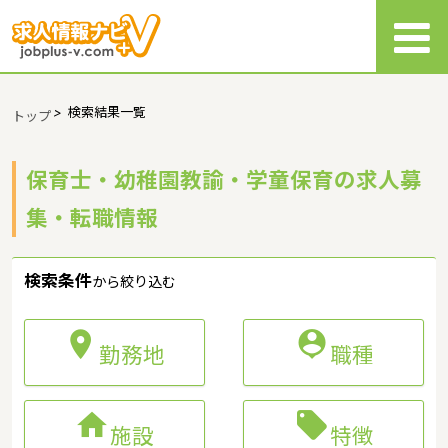
>
検索結果一覧
トップ
保育士・幼稚園教諭・学童保育の求人募
集・転職情報
検索条件
から絞り込む


勤務地
職種


施設
特徴