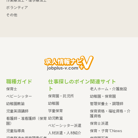
作業療法士・理学療法士
ボランティア
その他
職種ガイド
仕事探しのポイン
関連サイト
ト
保育士
老人ホーム・介護施設
保育園・託児所
ベビーシッター
幼稚園・保育園
幼稚園
幼稚園教諭
管理栄養士・調理師
学童保育
児童英語講師
保育資格・福祉資格・介
護資格
幼児教室
看護師・准看護師（保育
園）
保育士派遣
ベビーシッター派遣
児童指導員
保育・子育てNews
人材派遣・人材紹介