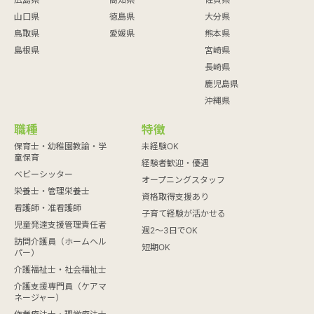
山口県
徳島県
大分県
鳥取県
愛媛県
熊本県
島根県
宮崎県
長崎県
鹿児島県
沖縄県
職種
特徴
保育士・幼稚園教諭・学
未経験OK
童保育
経験者歓迎・優遇
ベビーシッター
オープニングスタッフ
栄養士・管理栄養士
資格取得支援あり
看護師・准看護師
子育て経験が活かせる
児童発達支援管理責任者
週2～3日でOK
訪問介護員（ホームヘル
短期OK
パー）
介護福祉士・社会福祉士
介護支援専門員（ケアマ
ネージャー）