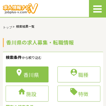
>
検索結果一覧
トップ
香川県の求人募集・転職情報
検索条件
から絞り込む


香川県
職種


施設
特徴