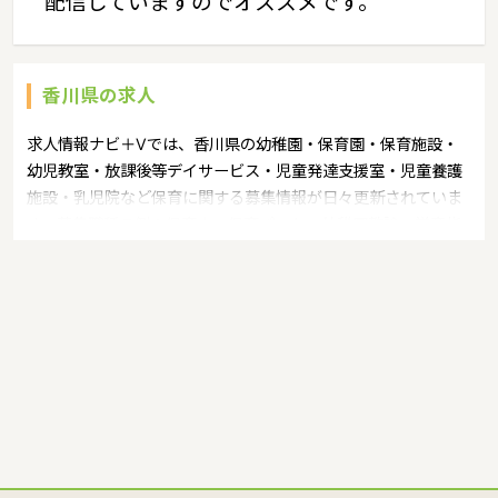
配信していますのでオススメです。
香川県の求人
求人情報ナビ＋Vでは、香川県の幼稚園・保育園・保育施設・
幼児教室・放課後等デイサービス・児童発達支援室・児童養護
施設・乳児院など保育に関する募集情報が日々更新されていま
す。募集職種の例：保育士・保育パート・幼稚園教諭・学童指
導員・ベビーシッター・児童指導員・児童発達管理責任者・療
育スタッフ・社会福祉士・臨床心理士・看護師・栄養士・調理
師・調理員など