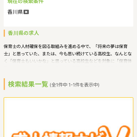
現在の検索条件
香川県
香川県の求人
保育士の人材確保を図る取組みを進める中で、「将来の夢は保育
士」と思っていた、または、今も思い続けている高校生、なんとな
く「保育士もいいかな」と思っている高校生などを対象に「保育体
験バスツアー」を実施というような保育に関する取り組みを行って
います。 香川県の人口は969173人（2017/5/1現在）です。香川県
検索結果一覧
内には、保育所や保育施設が278施設あり、保育士求人倍率が1.17
(全1件中 1-1件を表示中)
となっています。（2017年10月現在）香川県の市町村は17。香川
県の家賃相場：5.2万円（2017年10月賃貸住宅 D-room調べ） 香
川県は、全国で最も面積の狭い都道府県であり、面積は
1,876.52km²讃岐うどんが最も有名。こんぴらさんの愛称で親しま
れる「金刀比羅宮」や 四国八十八箇所の一つで、空海の生誕地とし
ても知られる「善通寺」、 寛永通宝の銭形砂絵で知られる「観音
寺」対岸の倉敷市児島から坂出市にかけて海上に架けられた「瀬戸