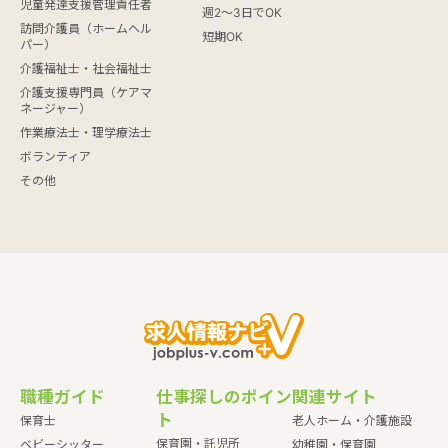
児童発達支援管理責任者
週2～3日でOK
訪問介護員（ホームヘル
短期OK
パー）
介護福祉士・社会福祉士
介護支援専門員（ケアマ
ネージャー）
作業療法士・理学療法士
ボランティア
その他
職種ガイド
仕事探しのポイン
関連サイト
ト
保育士
老人ホーム・介護施設
保育園・託児所
ベビーシッター
幼稚園・保育園