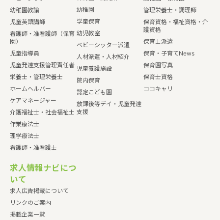
幼稚園
幼稚園教諭
管理栄養士・調理師
学童保育
児童英語講師
保育資格・福祉資格・介
護資格
幼児教室
看護師・准看護師（保育
園）
保育士派遣
ベビーシッター派遣
児童指導員
保育・子育てNews
人材派遣・人材紹介
児童発達支援管理責任者
保育園写真
児童養護施設
栄養士・管理栄養士
保育士資格
院内保育
ホームヘルパー
ココキャリ
認定こども園
ケアマネージャー
放課後等デイ・児童発達
支援
介護福祉士・社会福祉士
作業療法士
理学療法士
看護師・准看護士
求人情報ナビにつ
いて
求人広告掲載について
リンクのご案内
掲載企業一覧