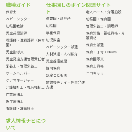
職種ガイド
仕事探しのポイン
関連サイト
ト
保育士
老人ホーム・介護施設
保育園・託児所
ベビーシッター
幼稚園・保育園
幼稚園
幼稚園教諭
管理栄養士・調理師
学童保育
児童英語講師
保育資格・福祉資格・介
護資格
幼児教室
看護師・准看護師（保育
園）
保育士派遣
ベビーシッター派遣
児童指導員
保育・子育てNews
人材派遣・人材紹介
児童発達支援管理責任者
保育園写真
児童養護施設
栄養士・管理栄養士
保育士資格
院内保育
ホームヘルパー
ココキャリ
認定こども園
ケアマネージャー
放課後等デイ・児童発達
支援
介護福祉士・社会福祉士
作業療法士
理学療法士
看護師・准看護士
求人情報ナビにつ
いて