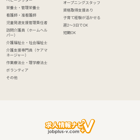
ベビーシッター
オープニングスタッフ
栄養士・管理栄養士
資格取得支援あり
看護師・准看護師
子育て経験が活かせる
児童発達支援管理責任者
週2～3日でOK
訪問介護員（ホームヘル
短期OK
パー）
介護福祉士・社会福祉士
介護支援専門員（ケアマ
ネージャー）
作業療法士・理学療法士
ボランティア
その他