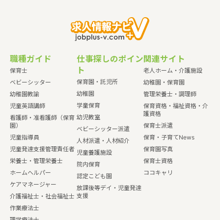
職種ガイド
仕事探しのポイン
関連サイト
ト
保育士
老人ホーム・介護施設
保育園・託児所
ベビーシッター
幼稚園・保育園
幼稚園
幼稚園教諭
管理栄養士・調理師
学童保育
児童英語講師
保育資格・福祉資格・介
護資格
幼児教室
看護師・准看護師（保育
園）
保育士派遣
ベビーシッター派遣
児童指導員
保育・子育てNews
人材派遣・人材紹介
児童発達支援管理責任者
保育園写真
児童養護施設
栄養士・管理栄養士
保育士資格
院内保育
ホームヘルパー
ココキャリ
認定こども園
ケアマネージャー
放課後等デイ・児童発達
支援
介護福祉士・社会福祉士
作業療法士
理学療法士