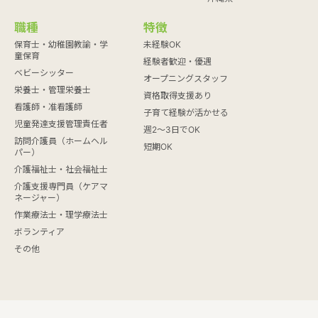
職種
特徴
保育士・幼稚園教諭・学
未経験OK
童保育
経験者歓迎・優遇
ベビーシッター
オープニングスタッフ
栄養士・管理栄養士
資格取得支援あり
看護師・准看護師
子育て経験が活かせる
児童発達支援管理責任者
週2～3日でOK
訪問介護員（ホームヘル
短期OK
パー）
介護福祉士・社会福祉士
介護支援専門員（ケアマ
ネージャー）
作業療法士・理学療法士
ボランティア
その他