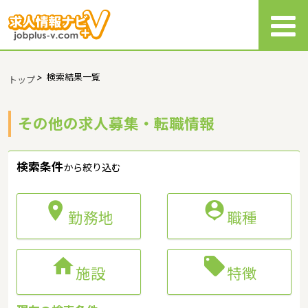
>
検索結果一覧
トップ
その他の求人募集・転職情報
検索条件
から絞り込む


勤務地
職種


施設
特徴