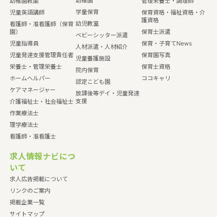
幼稚園
幼稚園教諭
管理栄養士・調理師
学童保育
児童英語講師
保育資格・福祉資格・介
護資格
幼児教室
看護師・准看護師（保育
園）
保育士派遣
ベビーシッター派遣
児童指導員
保育・子育てNews
人材派遣・人材紹介
児童発達支援管理責任者
保育園写真
児童養護施設
栄養士・管理栄養士
保育士資格
院内保育
ホームヘルパー
ココキャリ
認定こども園
ケアマネージャー
放課後等デイ・児童発達
支援
介護福祉士・社会福祉士
作業療法士
理学療法士
看護師・准看護士
求人情報ナビにつ
いて
求人広告掲載について
リンクのご案内
掲載企業一覧
サイトマップ