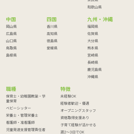
和歌山県
中国
四国
九州・沖縄
岡山県
香川県
福岡県
広島県
高知県
佐賀県
山口県
徳島県
大分県
鳥取県
愛媛県
熊本県
島根県
宮崎県
長崎県
鹿児島県
沖縄県
職種
特徴
保育士・幼稚園教諭・学
未経験OK
童保育
経験者歓迎・優遇
ベビーシッター
オープニングスタッフ
栄養士・管理栄養士
資格取得支援あり
看護師・准看護師
子育て経験が活かせる
児童発達支援管理責任者
週2～3日でOK