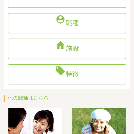

職種

施設

特徴
他の職種はこちら