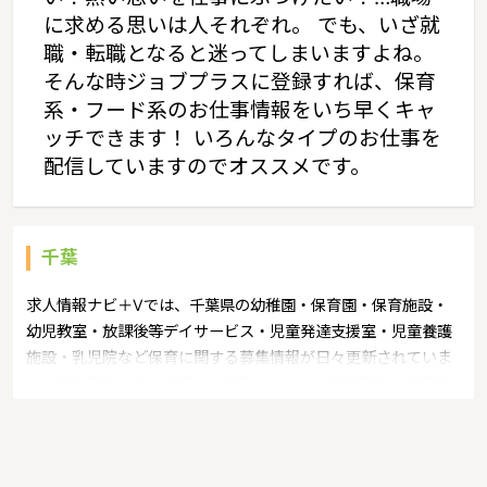
に求める思いは人それぞれ。 でも、いざ就
職・転職となると迷ってしまいますよね。
そんな時ジョブプラスに登録すれば、保育
系・フード系のお仕事情報をいち早くキャ
ッチできます！ いろんなタイプのお仕事を
配信していますのでオススメです。
千葉
求人情報ナビ＋Vでは、千葉県の幼稚園・保育園・保育施設・
幼児教室・放課後等デイサービス・児童発達支援室・児童養護
施設・乳児院など保育に関する募集情報が日々更新されていま
す。募集職種の例：保育士・保育パート・幼稚園教諭・学童指
導員・ベビーシッター・児童指導員・児童発達管理責任者・療
育スタッフ・社会福祉士・臨床心理士・看護師・栄養士・調理
師・調理員など