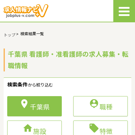
>
検索結果一覧
トップ
千葉県 看護師・准看護師の求人募集・転
職情報
検索条件
から絞り込む


千葉県
職種


施設
特徴