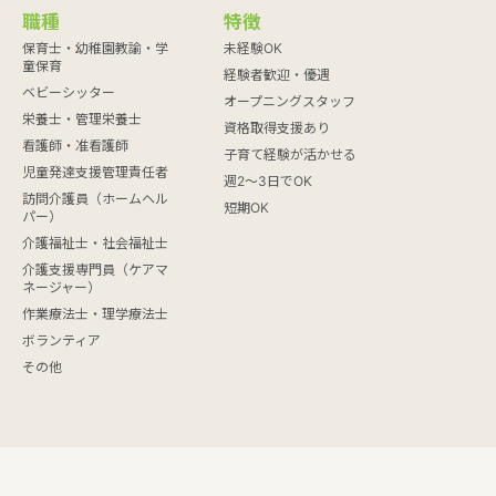
職種
特徴
保育士・幼稚園教諭・学
未経験OK
童保育
経験者歓迎・優遇
ベビーシッター
オープニングスタッフ
栄養士・管理栄養士
資格取得支援あり
看護師・准看護師
子育て経験が活かせる
児童発達支援管理責任者
週2～3日でOK
訪問介護員（ホームヘル
短期OK
パー）
介護福祉士・社会福祉士
介護支援専門員（ケアマ
ネージャー）
作業療法士・理学療法士
ボランティア
その他