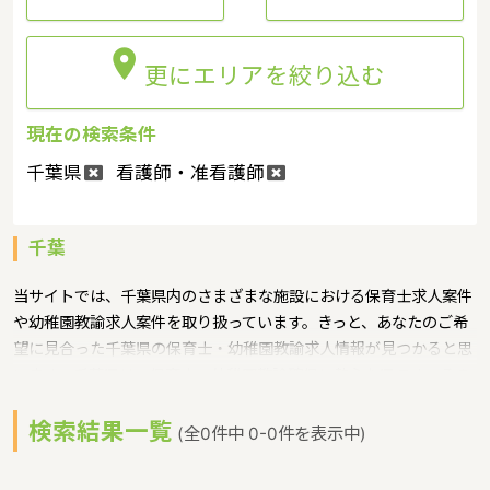

更にエリアを絞り込む
現在の検索条件
千葉県
看護師・准看護師
千葉
当サイトでは、千葉県内のさまざまな施設における保育士求人案件
や幼稚園教諭求人案件を取り扱っています。きっと、あなたのご希
望に見合った千葉県の保育士・幼稚園教諭求人情報が見つかると思
います。千葉県は、保育士・幼稚園教諭確保に熱心な県です。その
ため、保育士・幼稚園教諭の労働環境や処遇改善に前向きに取り組
検索結果一覧
んでいます。その一環として千葉県では、学生への修学資金や就職
(全0件中 0-0件を表示中)
準備金などの貸付なども実施してなんとか保育士・幼稚園教諭を確
保しようとしています。また、千葉県独自としても、保育士・幼稚