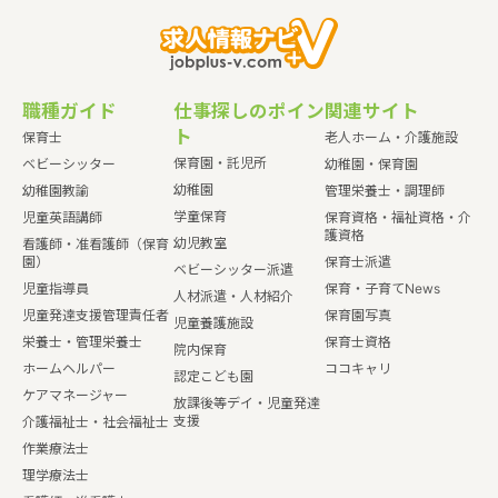
職種ガイド
仕事探しのポイン
関連サイト
ト
保育士
老人ホーム・介護施設
保育園・託児所
ベビーシッター
幼稚園・保育園
幼稚園
幼稚園教諭
管理栄養士・調理師
学童保育
児童英語講師
保育資格・福祉資格・介
護資格
幼児教室
看護師・准看護師（保育
園）
保育士派遣
ベビーシッター派遣
児童指導員
保育・子育てNews
人材派遣・人材紹介
児童発達支援管理責任者
保育園写真
児童養護施設
栄養士・管理栄養士
保育士資格
院内保育
ホームヘルパー
ココキャリ
認定こども園
ケアマネージャー
放課後等デイ・児童発達
支援
介護福祉士・社会福祉士
作業療法士
理学療法士