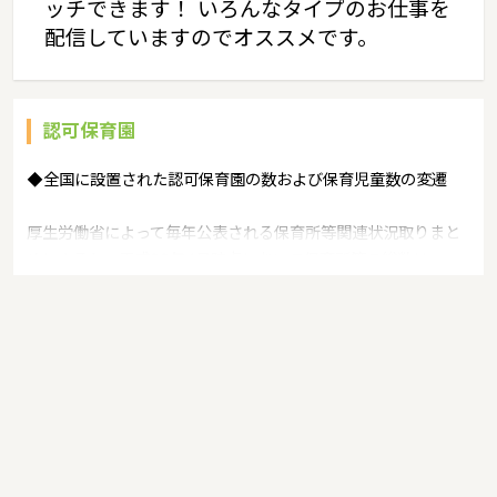
ッチできます！ いろんなタイプのお仕事を
公的に設置が許可されている認可保育園はどのような特徴があるの
配信していますのでオススメです。
でしょうか。また認可保育園に就業するための条件や手続きなどに
ついて説明します。さらに厚生労働省の資料を基に認可保育園の分
布状況などについても触れてみます。
認可保育園
◆全国に設置された認可保育園の数および保育児童数の変遷
厚生労働省によって毎年公表される保育所等関連状況取りまと
めによると、平成29年4月時点において保育所等の総数は
32,793カ所（幼稚園型認定こども園等871カ所・地域型保育事
業4,893カ所含む）となっており、認可保育園のみを見た場合
27,029カ所となっています。認可保育園に限らず、待機児童解
消に向けた国の施策の影響で毎年増加傾向にあります。平成28
年4月時点の認可保育園数と比較した場合792カ所増、さらに保
育所全体の比較では1,934カ所（6.3%）の増加となっていま
す。保育所の増加に伴い、保育児童や職員数も増加しており平
成28年度に2,634,510人の定員であった保育児童数が平成29年