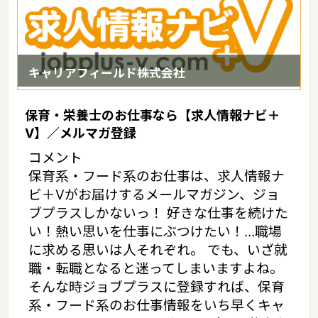
育士はこれから先も大いに期待される存在と言えます。
◆認可保育園の施設概要と特徴◆認可保育園は国の設置基準をクリ
アしたうえで、都道府県知事の許可を受けた児童福祉施設です。ま
キャリアフィールド株式会社
た、認可保育園には公立・私立の2種類があり、職員に対する採用
試験が若干異なります。公立・私立を問わず保育士資格の保有が条
件であり、さらにそれぞれ個別の採用試験を受け合格すると就業で
保育・栄養士のお仕事なら【求人情報ナビ＋
きます。公立の場合、例年6～9月に行われる保育士試験（公務員試
V】／メルマガ登録
験）を受けますが1次試験で一般教養、2次試験では集団行動観察や
コメント
ピアノの試験、さらに適正試験も行われます。立場的に見ると、公
保育系・フード系のお仕事は、求人情報ナ
立は公務員であり私立は会社員と同様の立場です。認可保育園は保
ビ＋Vがお届けするメールマガジン、ジョ
育児童の人数に対する保育士の人数、また施設の広さや設備などが
ブプラスしかないっ！ 好きな仕事を続けた
細かに規定されています。基準を満たした施設のため、保育士が不
い！熱い思いを仕事にぶつけたい！…職場
足するといったことはなく安心して就業できます。また園庭の有無
に求める思いは人それぞれ。 でも、いざ就
や防火設備などについても基準をクリアしている保育園であるため
保護者に限らず職員にも安全な施設であると言えます。
職・転職となると迷ってしまいますよね。
そんな時ジョブプラスに登録すれば、保育
◆国の基準をクリアした認可保育園の特徴と就業する職員の条件
系・フード系のお仕事情報をいち早くキャ