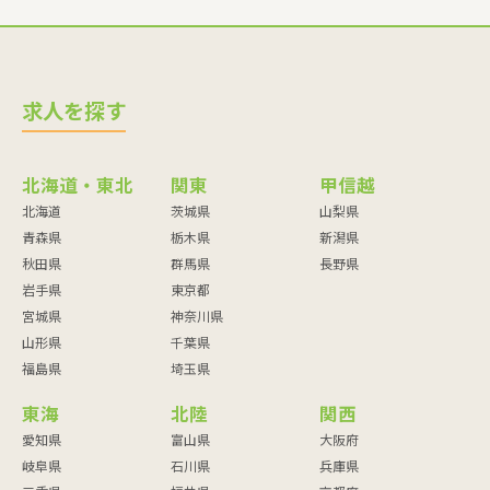
度は2,735,238人と10,728人の定員増となりました。また保育
所等を利用する児童数は平成28年より88,062人（3.6%）の利
用数増加となっています。
求人を探す
北海道・東北
関東
甲信越
北海道
茨城県
山梨県
青森県
栃木県
新潟県
秋田県
群馬県
長野県
岩手県
東京都
宮城県
神奈川県
山形県
千葉県
福島県
埼玉県
東海
北陸
関西
愛知県
富山県
大阪府
岐阜県
石川県
兵庫県