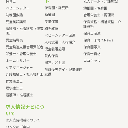
ト
保育士
老人ホーム・介護施設
保育園・託児所
ベビーシッター
幼稚園・保育園
幼稚園
幼稚園教諭
管理栄養士・調理師
学童保育
児童英語講師
保育資格・福祉資格・介
護資格
幼児教室
看護師・准看護師（保育
園）
保育士派遣
ベビーシッター派遣
児童指導員
保育・子育てNews
人材派遣・人材紹介
児童発達支援管理責任者
保育園写真
児童養護施設
栄養士・管理栄養士
保育士資格
院内保育
ホームヘルパー
ココキャリ
認定こども園
ケアマネージャー
放課後等デイ・児童発達
支援
介護福祉士・社会福祉士
作業療法士
理学療法士
看護師・准看護士
求人情報ナビにつ
いて
求人広告掲載について
リンクのご案内