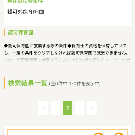
現在の検索条件
認可外保育所
認可保育園
◆認可保育園に就業する際の条件◆保育士の資格を保有していて
も、一定の条件をクリアしなければ認可保育園で就業できません。
では、認可保育園で就業するためにはどの様な条件をクリアすれば
良いのでしょうか。まず、公立の認可保育園で就業を希望する場
合、毎年実施される公務員試験を受験する必要があります。私立認
検索結果一覧
可保育園では採用試験に合格するとすぐに働くことができますが、
(全0件中 0-0件を表示中)
公立の場合は決まった期間に行われる1次から2次までの試験を受験
します。内容も保育士としての適性を判断するような試験であり、
合格しなければ公立の認可保育園で就業できません。公立・私立ど
1
ちらの場合も合格後に就業しますが、保育園職員として働くことは
地域社会に密着した社会貢献度の高い職業であり、保護者や児童と
の関わり合いのなかコミュニケーション力などのスキルを身につけ
ることができます。明るい未来を担う児童の成長に不可欠である保