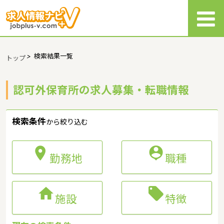
>
検索結果一覧
トップ
認可外保育所の求人募集・転職情報
検索条件
から絞り込む


勤務地
職種


施設
特徴