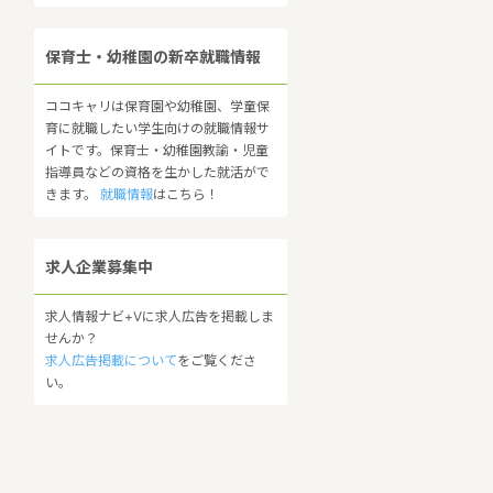
保育士・幼稚園の新卒就職情報
ココキャリは保育園や幼稚園、学童保
育に就職したい学生向けの就職情報サ
イトです。保育士・幼稚園教諭・児童
指導員などの資格を生かした就活がで
きます。
就職情報
はこちら！
求人企業募集中
求人情報ナビ+Vに求人広告を掲載しま
せんか？
求人広告掲載について
をご覧くださ
い。