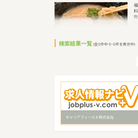
福
料
政
す
1
家
外
検索結果一覧
(全0件中 0-0件を表示中)
内
と
期
ぐ
の
市
通
特
キャリアフィールド株式会社