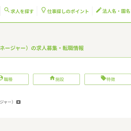



法人名・園名
求人を探す
仕事探しのポイント
マネージャー）の求人募集・転職情報



職種
施設
特徴
ジャー）