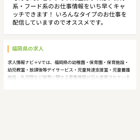
系・フード系のお仕事情報をいち早くキャ
ッチできます！ いろんなタイプのお仕事を
配信していますのでオススメです。
福岡県の求人
求人情報ナビ＋Vでは、福岡県の幼稚園・保育園・保育施設・
幼児教室・放課後等デイサービス・児童発達支援室・児童養護
施設・乳児院など保育に関する募集情報が日々更新されていま
す。募集職種の例：保育士・保育パート・幼稚園教諭・学童指
導員・ベビーシッター・児童指導員・児童発達管理責任者・療
育スタッフ・社会福祉士・臨床心理士・看護師・栄養士・調理
師・調理員など