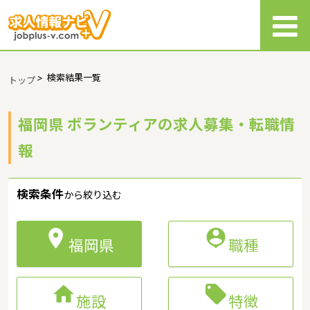
>
検索結果一覧
トップ
福岡県 ボランティアの求人募集・転職情
報
検索条件
から絞り込む


福岡県
職種


施設
特徴