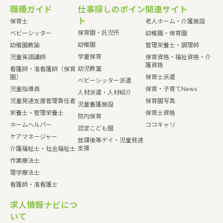
職種ガイド
仕事探しのポイン
関連サイト
ト
保育士
老人ホーム・介護施設
保育園・託児所
ベビーシッター
幼稚園・保育園
幼稚園
幼稚園教諭
管理栄養士・調理師
学童保育
児童英語講師
保育資格・福祉資格・介
護資格
幼児教室
看護師・准看護師（保育
園）
保育士派遣
ベビーシッター派遣
児童指導員
保育・子育てNews
人材派遣・人材紹介
児童発達支援管理責任者
保育園写真
児童養護施設
栄養士・管理栄養士
保育士資格
院内保育
ホームヘルパー
ココキャリ
認定こども園
ケアマネージャー
放課後等デイ・児童発達
支援
介護福祉士・社会福祉士
作業療法士
理学療法士
看護師・准看護士
求人情報ナビにつ
いて