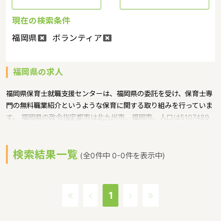
現在の検索条件
福岡県
ボランティア
福岡県の求人
福岡県保育士就職支援センターは、福岡県の委託を受け、保育士専
門の無料職業紹介というような保育に関する取り組みを行っていま
す。 福岡県の政令指定都市は北九州市、福岡市。人口は5107489
人（2017/5/1現在）です。福岡県内には、保育所や保育施設が962
施設あり、保育士求人倍率が1.51となっています。（2017年10月現
検索結果一覧
在）福岡県の市町村は60。福岡県の家賃相場：6.2万円（2017年
(全0件中 0-0件を表示中)
10月賃貸住宅 D-room調べ） 福岡県は、国内外の交通の結節点と
なっており、港は福岡空港と北九州空港の２か所、国内外に向けて
就航しています。特に、福岡空港は博多駅から地下鉄で５分という
1
近さ。博多港をはじめとする複数の港もあり、釜山（韓国）への定
期航路もあります。九州新幹線をはじめとして鉄道はもちろん、縦