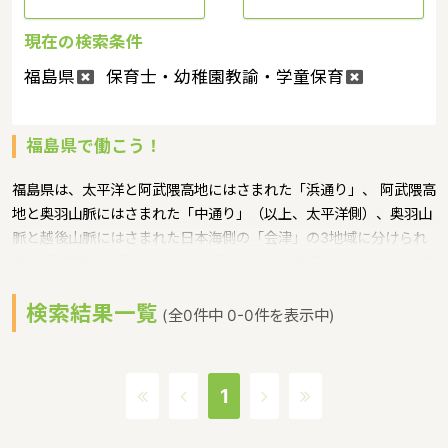
現在の検索条件
福島県
保育士・幼稚園教諭・学童保育
福島県で働こう！
福島県は、太平洋と阿武隈高地にはさまれた「浜通り」、 阿武隈高
地と奥羽山脈にはさまれた「中通り」（以上、太平洋側）、奥羽山
脈と越後山脈にはさまれた日本海側の「会津」の3地域に分けられ
る。 会津若松や磐梯山、猪苗代湖といった自然豊かな観光地がある
ような特徴があるエリアです。保育士就職フェア、福島県保育士・
検索結果一覧
保育所支援センター、福島県保育士修学資金貸付制度というような
(全0件中 0-0件を表示中)
保育に関する取り組みを行っています。福島県の人口は1,914,039
人（2017/5/1現在）です。福島県内には、保育所や保育施設が509
施設あり、保育士求人倍率が2.06となっています。（2017年10月
1
現在）福島県の市町村は59。福島県に通っている線：JR常磐線・
JR東北本線・JR奥羽本線・JR水郡線・JR磐越西線・JR磐越東線・