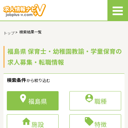
>
検索結果一覧
トップ
福島県 保育士・幼稚園教諭・学童保育の
求人募集・転職情報
検索条件
から絞り込む


福島県
職種


施設
特徴