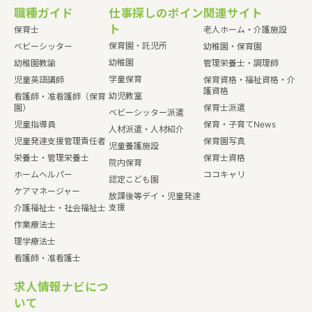
職種ガイド
仕事探しのポイン
関連サイト
ト
保育士
老人ホーム・介護施設
保育園・託児所
ベビーシッター
幼稚園・保育園
幼稚園
幼稚園教諭
管理栄養士・調理師
学童保育
児童英語講師
保育資格・福祉資格・介
護資格
幼児教室
看護師・准看護師（保育
園）
保育士派遣
ベビーシッター派遣
児童指導員
保育・子育てNews
人材派遣・人材紹介
児童発達支援管理責任者
保育園写真
児童養護施設
栄養士・管理栄養士
保育士資格
院内保育
ホームヘルパー
ココキャリ
認定こども園
ケアマネージャー
放課後等デイ・児童発達
支援
介護福祉士・社会福祉士
作業療法士
理学療法士
看護師・准看護士
求人情報ナビにつ
いて