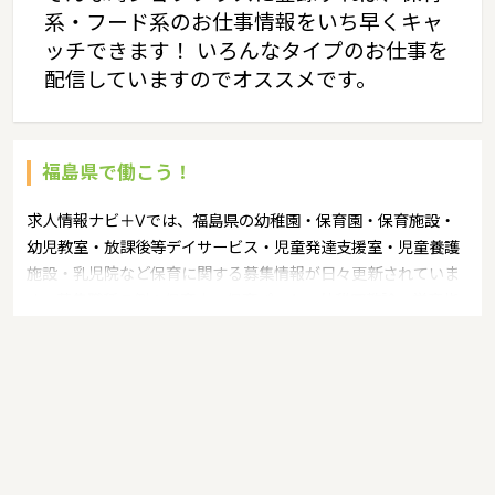
系・フード系のお仕事情報をいち早くキャ
ッチできます！ いろんなタイプのお仕事を
配信していますのでオススメです。
福島県で働こう！
求人情報ナビ＋Vでは、福島県の幼稚園・保育園・保育施設・
幼児教室・放課後等デイサービス・児童発達支援室・児童養護
施設・乳児院など保育に関する募集情報が日々更新されていま
す。募集職種の例：保育士・保育パート・幼稚園教諭・学童指
導員・ベビーシッター・児童指導員・児童発達管理責任者・療
育スタッフ・社会福祉士・臨床心理士・看護師・栄養士・調理
師・調理員など