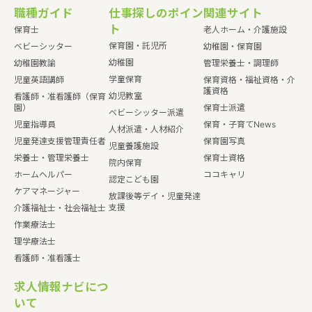
職種ガイド
仕事探しのポイン
関連サイト
ト
保育士
老人ホーム・介護施設
保育園・託児所
ベビーシッター
幼稚園・保育園
幼稚園
幼稚園教諭
管理栄養士・調理師
学童保育
児童英語講師
保育資格・福祉資格・介
護資格
幼児教室
看護師・准看護師（保育
園）
保育士派遣
ベビーシッター派遣
児童指導員
保育・子育てNews
人材派遣・人材紹介
児童発達支援管理責任者
保育園写真
児童養護施設
栄養士・管理栄養士
保育士資格
院内保育
ホームヘルパー
ココキャリ
認定こども園
ケアマネージャー
放課後等デイ・児童発達
支援
介護福祉士・社会福祉士
作業療法士
理学療法士
看護師・准看護士
求人情報ナビにつ
いて