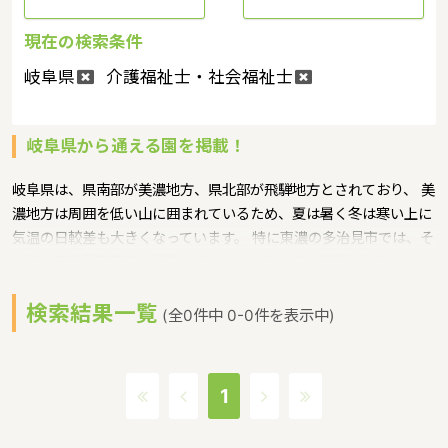
現在の検索条件
岐阜県
介護福祉士・社会福祉士
岐阜県から通える園を掲載！
岐阜県は、県南部が美濃地方、県北部が飛騨地方とされており、 美
濃地方は周囲を低い山に囲まれているため、夏は暑く冬は寒い上に
気温の日較差も大きくなっています。 特に東濃の多治見市では、そ
の年の国内最高気温を記録することもあるような特徴があるエリア
です。保育士資格を有しながら保育所等に就労されていない方を対
検索結果一覧
象に、最新の保育事情や専門知識の習得、現場での保育実践等を行
(全0件中 0-0件を表示中)
う「保育士就職チャレンジ研修」を開催しています。子育て等の理
由により保育現場から離れている方や保育士としての実務経験のな
い方のご参加をお待ちしております。というような保育に関する取
1
り組みを行っています。岐阜県の人口は2014303人（2017/5/1現
在）です。岐阜県内には、保育所や保育施設が553施設あり、保育