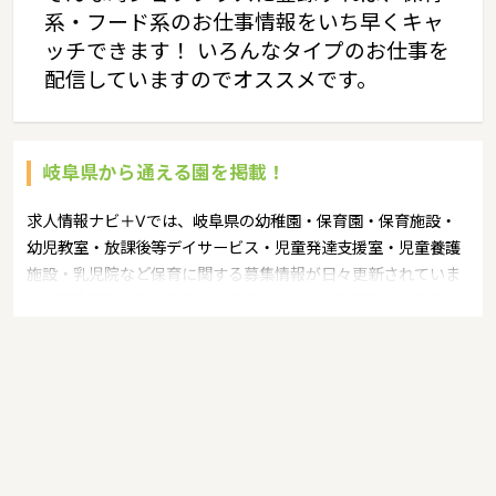
系・フード系のお仕事情報をいち早くキャ
ッチできます！ いろんなタイプのお仕事を
配信していますのでオススメです。
岐阜県から通える園を掲載！
求人情報ナビ＋Vでは、岐阜県の幼稚園・保育園・保育施設・
幼児教室・放課後等デイサービス・児童発達支援室・児童養護
施設・乳児院など保育に関する募集情報が日々更新されていま
す。募集職種の例：保育士・保育パート・幼稚園教諭・学童指
導員・ベビーシッター・児童指導員・児童発達管理責任者・療
育スタッフ・社会福祉士・臨床心理士・看護師・栄養士・調理
師・調理員など