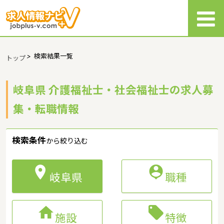
>
検索結果一覧
トップ
岐阜県 介護福祉士・社会福祉士の求人募
集・転職情報
検索条件
から絞り込む


岐阜県
職種


施設
特徴