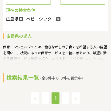
現在の検索条件
広島県
ベビーシッター
広島県の求人
保育コンシェルジュとは、働きながらの子育てを希望する人の要望
を聞いて、状況にあった保育サービスを一緒に考えたり、希望に添
える保育サービス施設を紹介したりするアドバイザーのことです。
また情報不足による保育のミスマッチを防ぐ目的もあります。広島
県では、各市町に保育コンシェルジュを配置というような保育に関
検索結果一覧
する取り組みを行っています。 広島県の政令指定都市は広島市、人
(全0件中 0-0件を表示中)
口は2832035人（2017/5/1現在）です。広島県内には、保育所や
保育施設が536施設あり、保育士求人倍率が3.8となっています。
（2017年10月現在）広島県の市町村は23。広島県の家賃相場：
1
6.4万円（2017年10月賃貸住宅 D-room調べ） 広島県は、原爆ド
ームと厳島神社の２つの世界文化遺産をもつ。観光名所として人気