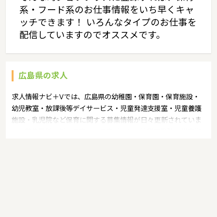
系・フード系のお仕事情報をいち早くキャ
ッチできます！ いろんなタイプのお仕事を
配信していますのでオススメです。
広島県の求人
求人情報ナビ＋Vでは、広島県の幼稚園・保育園・保育施設・
幼児教室・放課後等デイサービス・児童発達支援室・児童養護
施設・乳児院など保育に関する募集情報が日々更新されていま
す。募集職種の例：保育士・保育パート・幼稚園教諭・学童指
導員・ベビーシッター・児童指導員・児童発達管理責任者・療
育スタッフ・社会福祉士・臨床心理士・看護師・栄養士・調理
師・調理員など