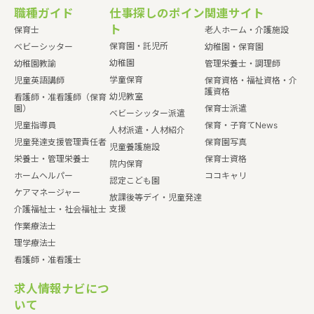
職種ガイド
仕事探しのポイン
関連サイト
ト
保育士
老人ホーム・介護施設
保育園・託児所
ベビーシッター
幼稚園・保育園
幼稚園
幼稚園教諭
管理栄養士・調理師
学童保育
児童英語講師
保育資格・福祉資格・介
護資格
幼児教室
看護師・准看護師（保育
園）
保育士派遣
ベビーシッター派遣
児童指導員
保育・子育てNews
人材派遣・人材紹介
児童発達支援管理責任者
保育園写真
児童養護施設
栄養士・管理栄養士
保育士資格
院内保育
ホームヘルパー
ココキャリ
認定こども園
ケアマネージャー
放課後等デイ・児童発達
支援
介護福祉士・社会福祉士
作業療法士
理学療法士
看護師・准看護士
求人情報ナビにつ
いて