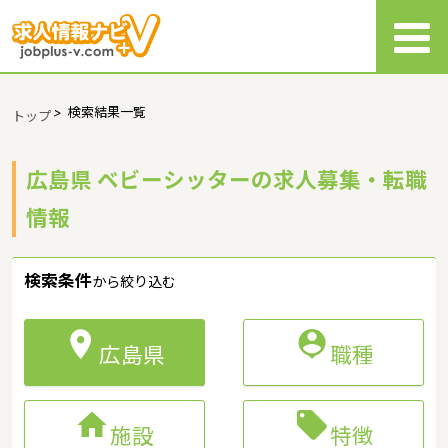
>
検索結果一覧
トップ
広島県 ベビーシッターの求人募集・転職
情報
検索条件
から絞り込む


広島県
職種


施設
特徴