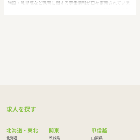
施設・乳児院など保育に関する募集情報が日々更新されていま
す。募集職種の例：保育士・保育パート・幼稚園教諭・学童指
導員・ベビーシッター・児童指導員・児童発達管理責任者・療
育スタッフ・社会福祉士・臨床心理士・看護師・栄養士・調理
師・調理員など
求人を探す
北海道・東北
関東
甲信越
北海道
茨城県
山梨県