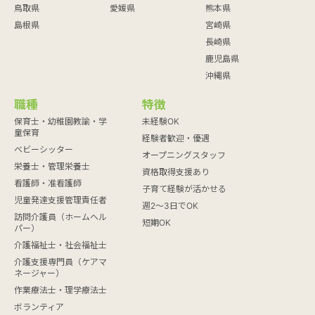
鳥取県
愛媛県
熊本県
島根県
宮崎県
長崎県
鹿児島県
沖縄県
職種
特徴
保育士・幼稚園教諭・学
未経験OK
童保育
経験者歓迎・優遇
ベビーシッター
オープニングスタッフ
栄養士・管理栄養士
資格取得支援あり
看護師・准看護師
子育て経験が活かせる
児童発達支援管理責任者
週2～3日でOK
訪問介護員（ホームヘル
短期OK
パー）
介護福祉士・社会福祉士
介護支援専門員（ケアマ
ネージャー）
作業療法士・理学療法士
ボランティア