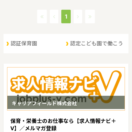
保育施設が536施設あり、保育士求人倍率が3.8となっています。
（2017年10月現在）広島県の市町村は23。広島県の家賃相場：
1
6.4万円（2017年10月賃貸住宅 D-room調べ） 広島県は、原爆ド
ームと厳島神社の２つの世界文化遺産をもつ。観光名所として人気
が高い。広島風お好み焼きや、カキ、もみじ饅頭といった名産もあ
り、観光地としても魅力的な都市であるというような特徴があるエ
認証保育園
認定こども園で働こう
リアです。
キャリアフィールド株式会社
保育・栄養士のお仕事なら【求人情報ナビ＋
V】／メルマガ登録