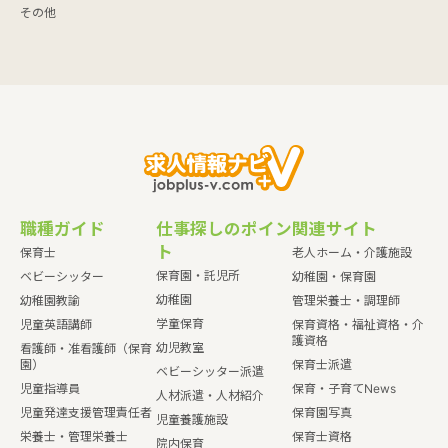
その他
職種ガイド
仕事探しのポイン
関連サイト
ト
保育士
老人ホーム・介護施設
保育園・託児所
ベビーシッター
幼稚園・保育園
幼稚園
幼稚園教諭
管理栄養士・調理師
学童保育
児童英語講師
保育資格・福祉資格・介
護資格
幼児教室
看護師・准看護師（保育
園）
保育士派遣
ベビーシッター派遣
児童指導員
保育・子育てNews
人材派遣・人材紹介
児童発達支援管理責任者
保育園写真
児童養護施設
栄養士・管理栄養士
保育士資格
院内保育