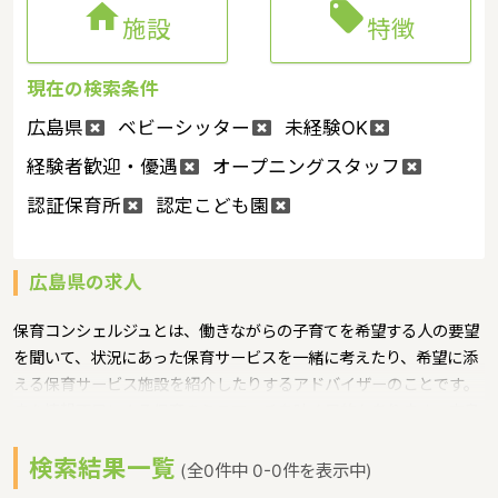


施設
特徴
現在の検索条件
広島県
ベビーシッター
未経験OK
経験者歓迎・優遇
オープニングスタッフ
認証保育所
認定こども園
広島県の求人
保育コンシェルジュとは、働きながらの子育てを希望する人の要望
を聞いて、状況にあった保育サービスを一緒に考えたり、希望に添
える保育サービス施設を紹介したりするアドバイザーのことです。
また情報不足による保育のミスマッチを防ぐ目的もあります。広島
県では、各市町に保育コンシェルジュを配置というような保育に関
検索結果一覧
する取り組みを行っています。 広島県の政令指定都市は広島市、人
(全0件中 0-0件を表示中)
口は2832035人（2017/5/1現在）です。広島県内には、保育所や