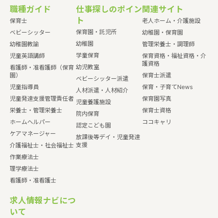
職種ガイド
仕事探しのポイン
関連サイト
ト
保育士
老人ホーム・介護施設
保育園・託児所
ベビーシッター
幼稚園・保育園
幼稚園
幼稚園教諭
管理栄養士・調理師
学童保育
児童英語講師
保育資格・福祉資格・介
護資格
幼児教室
看護師・准看護師（保育
園）
保育士派遣
ベビーシッター派遣
児童指導員
保育・子育てNews
人材派遣・人材紹介
児童発達支援管理責任者
保育園写真
児童養護施設
栄養士・管理栄養士
保育士資格
院内保育
ホームヘルパー
ココキャリ
認定こども園
ケアマネージャー
放課後等デイ・児童発達
支援
介護福祉士・社会福祉士
作業療法士
理学療法士
看護師・准看護士
求人情報ナビにつ
いて