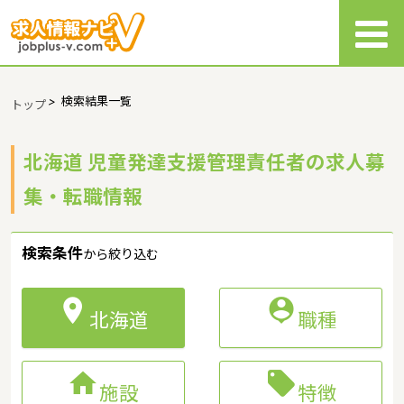
>
検索結果一覧
トップ
北海道 児童発達支援管理責任者の求人募
集・転職情報
検索条件
から絞り込む


北海道
職種


施設
特徴