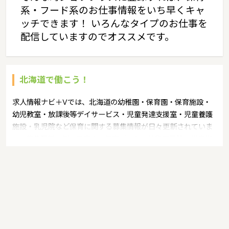
系・フード系のお仕事情報をいち早くキャ
ッチできます！ いろんなタイプのお仕事を
配信していますのでオススメです。
北海道で働こう！
求人情報ナビ＋Vでは、北海道の幼稚園・保育園・保育施設・
幼児教室・放課後等デイサービス・児童発達支援室・児童養護
施設・乳児院など保育に関する募集情報が日々更新されていま
す。募集職種の例：保育士・保育パート・幼稚園教諭・学童指
導員・ベビーシッター・児童指導員・児童発達管理責任者・療
育スタッフ・社会福祉士・臨床心理士・看護師・栄養士・調理
師・調理員など"