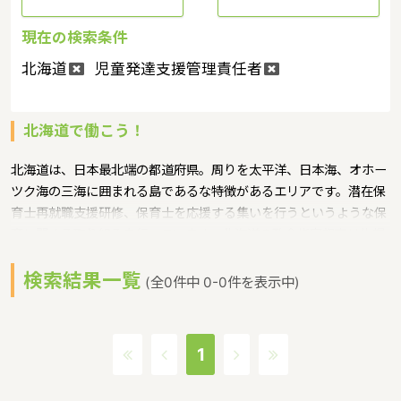
現在の検索条件
北海道
児童発達支援管理責任者
北海道で働こう！
北海道は、日本最北端の都道府県。周りを太平洋、日本海、オホー
ツク海の三海に囲まれる島であるな特徴があるエリアです。潜在保
育士再就職支援研修、保育士を応援する集いを行うというような保
育に関する取り組みを行っています。北海道の政令指定都市は札幌
市、人口は5,348,102人（平成29年度）です。北海道内には、保育
検索結果一覧
所や保育施設が994施設あり、保育士求人倍率が1.76となっていま
(全0件中 0-0件を表示中)
す。（2017年10月現在）北海道の市町村は179つあります。北海道
に通っている線：JR札沼線・JR千歳線・Jr函館本線・ＪＲ室蘭本
線・道南いさりび鉄道・JR石勝線・JR日高本線・JR留萌本線・JR
1
根室本線・JR富良野線・JR宗谷本線・JR石北本線・JR釧網本線・
北海道新幹線・地下鉄東西線・地下鉄東豊線・地下鉄南北線・函館