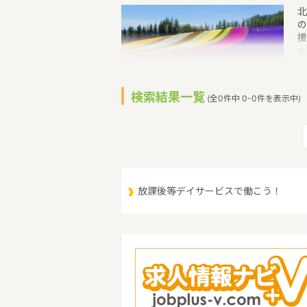
北
の
援
を
成
士
1
検索結果一覧
(全0件中 0-0件を表示中)
線
線
北
川
月
放課後等デイサービスで働こう！