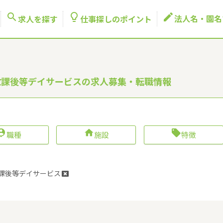



法人名・園名
求人を探す
仕事探しのポイント
 放課後等デイサービスの求人募集・転職情報



職種
施設
特徴
課後等デイサービス