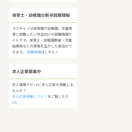
保育士・幼稚園の新卒就職情報
ココキャリは保育園や幼稚園、学童保
育に就職したい学生向けの就職情報サ
イトです。保育士・幼稚園教諭・児童
指導員などの資格を生かした就活がで
きます。
就職情報
はこちら！
求人企業募集中
求人情報ナビ+Vに求人広告を掲載しま
せんか？
求人広告掲載について
をご覧くださ
い。