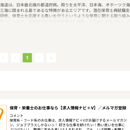
海道は、日本最北端の都道府県。周りを太平洋、日本海、オホーツク海
三海に囲まれる島であるな特徴があるエリアです。潜在保育士再就職支
研修、保育士を応援する集いを行うというような保育に関する取り組み
行っています。北海道の政令指定都市は札幌市、人口は5,348,102人（
29年度）です。北海道内には、保育所や保育施設が994施設あり、保育
求人倍率が1.76となっています。（2017年10月現在）北海道の市町村
79つあります。北海道に通っている線：JR札沼線・JR千歳線・Jr函館本
・ＪＲ室蘭本線・道南いさりび鉄道・JR石勝線・JR日高本線・JR留萌
・JR根室本線・JR富良野線・JR宗谷本線・JR石北本線・JR釧網本線
海道新幹線・地下鉄東西線・地下鉄東豊線・地下鉄南北線・函館市電湯
1
線・函館市電宝来谷地頭線。札幌市電の家賃相場：6.5万円（2017年10
賃貸住宅 D-room調べ）
保育・栄養士のお仕事なら【求人情報ナビ＋V】／メルマガ登録
コメント
保育系・フード系のお仕事は、求人情報ナビ＋Vがお届けするメールマガジ
ン、ジョブプラスしかないっ！ 好きな仕事を続けたい！熱い思いを仕事に
ぶつけたい！…職場に求める思いは人それぞれ。 でも、いざ就職・転職と