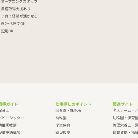
オープニングスタッフ
資格取得支援あり
子育て経験が活かせる
週2～3日でOK
短期OK
職種ガイド
仕事探しのポイント
関連サイト
保育士
保育園・託児所
老人ホーム・
ベビーシッター
幼稚園
幼稚園・保育
幼稚園教諭
学童保育
管理栄養士・
児童英語講師
幼児教室
保育資格・福