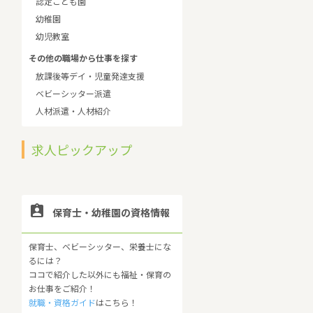
認定こども園
幼稚園
幼児教室
その他の職場から仕事を探す
放課後等デイ・児童発達支援
ベビーシッター派遣
人材派遣・人材紹介
求人ピックアップ

保育士・幼稚園の資格情報
保育士、ベビーシッター、栄養士にな
るには？
ココで紹介した以外にも福祉・保育の
お仕事をご紹介！
就職・資格ガイド
はこちら！