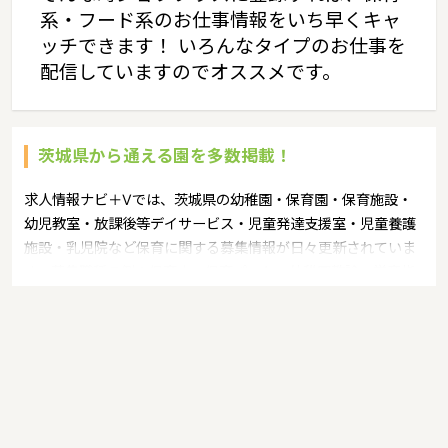
系・フード系のお仕事情報をいち早くキャ
ッチできます！ いろんなタイプのお仕事を
配信していますのでオススメです。
茨城県から通える園を多数掲載！
求人情報ナビ＋Vでは、茨城県の幼稚園・保育園・保育施設・
幼児教室・放課後等デイサービス・児童発達支援室・児童養護
施設・乳児院など保育に関する募集情報が日々更新されていま
す。募集職種の例：保育士・保育パート・幼稚園教諭・学童指
導員・ベビーシッター・児童指導員・児童発達管理責任者・療
育スタッフ・社会福祉士・臨床心理士・看護師・栄養士・調理
師・調理員など