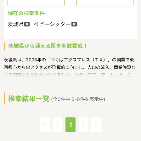
現在の検索条件
茨城県
ベビーシッター
茨城県から通える園を多数掲載！
茨城県は、2005年の「つくばエクスプレス（ＴＸ）」の開業で東
京都心からのアクセスが飛躍的に向上し、人口の流入、商業施設な
どの開業にも拍車がかかりました。その一方で、海、山、川、湖、
温泉と自然も豊かです。サーフィン、ヨット、釣りなどのマリンレ
ジャーは特に人気が高く、高い山はありませんが、最近は登山人気
検索結果一覧
で、東京など近郊から筑波山にやってくる人も多いというような特
(全0件中 0-0件を表示中)
徴があるエリアです。保育士修学資金等貸付制度、未就学児保育料
貸付事業、潜在保育士就職準備金貸付事業、保育補助者雇上費貸付
事業というような保育に関する取り組みを行っています。茨城県の
1
人口は2897644人（2017/5/1現在）です。茨城県内には、保育所
や保育施設が849施設あり、保育士求人倍率が2.19となっていま