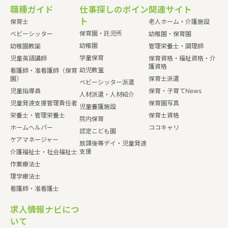
職種ガイド
仕事探しのポイン
関連サイト
ト
保育士
老人ホーム・介護施設
保育園・託児所
ベビーシッター
幼稚園・保育園
幼稚園
幼稚園教諭
管理栄養士・調理師
学童保育
児童英語講師
保育資格・福祉資格・介
護資格
幼児教室
看護師・准看護師（保育
園）
保育士派遣
ベビーシッター派遣
児童指導員
保育・子育てNews
人材派遣・人材紹介
児童発達支援管理責任者
保育園写真
児童養護施設
栄養士・管理栄養士
保育士資格
院内保育
ホームヘルパー
ココキャリ
認定こども園
ケアマネージャー
放課後等デイ・児童発達
支援
介護福祉士・社会福祉士
作業療法士
理学療法士
看護師・准看護士
求人情報ナビにつ
いて