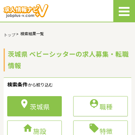
>
検索結果一覧
トップ
茨城県 ベビーシッターの求人募集・転職
情報
検索条件
から絞り込む


茨城県
職種


施設
特徴