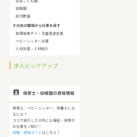
認定こども園
幼稚園
幼児教室
その他の職場から仕事を探す
放課後等デイ・児童発達支援
ベビーシッター派遣
人材派遣・人材紹介
求人ピックアップ

保育士・幼稚園の資格情報
保育士、ベビーシッター、栄養士にな
るには？
ココで紹介した以外にも福祉・保育の
お仕事をご紹介！
就職・資格ガイド
はこちら！