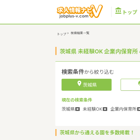

トップ
>
検索結果一覧
トップ
茨城県 未経験OK 企業内保育
検索条件
から絞り込む

茨城県
現在の検索条件
茨城県
未経験OK
企業内保育所
茨城県から通える園を多数掲載！