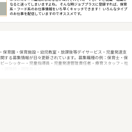
なると迷ってしまいますよね。 そんな時ジョブプラスに登録すれば、保育
系・フード系のお仕事情報をいち早くキャッチできます！ いろんなタイプ
のお仕事を配信していますのでオススメです。
！
・保育園・保育施設・幼児教室・放課後等デイサービス・児童発達支
に関する募集情報が日々更新されています。募集職種の例：保育士・保
ベビーシッター・児童指導員・児童発達管理責任者・療育スタッフ・社
士・調理師・調理員など