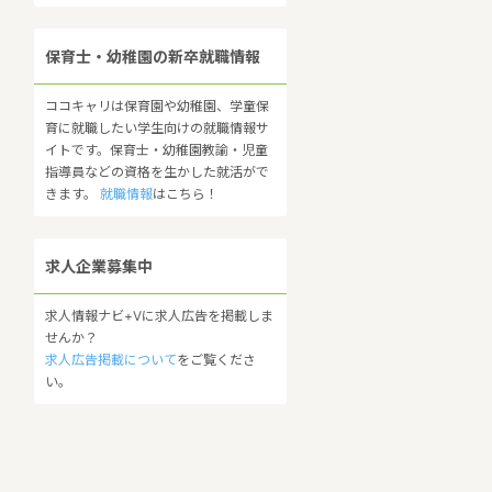
保育士・幼稚園の新卒就職情報
ココキャリは保育園や幼稚園、学童保
育に就職したい学生向けの就職情報サ
イトです。保育士・幼稚園教諭・児童
指導員などの資格を生かした就活がで
きます。
就職情報
はこちら！
求人企業募集中
求人情報ナビ+Vに求人広告を掲載しま
せんか？
求人広告掲載について
をご覧くださ
い。