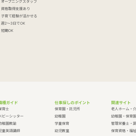
オープニングスタッフ
資格取得支援あり
子育て経験が活かせる
週2～3日でOK
短期OK
職種ガイド
仕事探しのポイント
関連サイト
保育士
保育園・託児所
老人ホーム・
ベビーシッター
幼稚園
幼稚園・保育
幼稚園教諭
学童保育
管理栄養士・
児童英語講師
幼児教室
保育資格・福