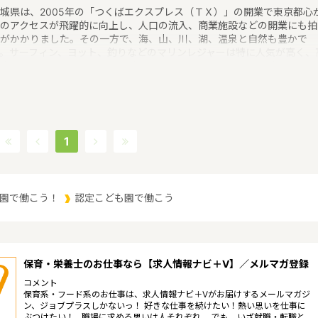
城県は、2005年の「つくばエクスプレス（ＴＸ）」の開業で東京都心
のアクセスが飛躍的に向上し、人口の流入、商業施設などの開業にも拍
がかかりました。その一方で、海、山、川、湖、温泉と自然も豊かで
。サーフィン、ヨット、釣りなどのマリンレジャーは特に人気が高く、
山はありませんが、最近は登山人気で、東京など近郊から筑波山にやっ
くる人も多いというような特徴があるエリアです。保育士修学資金等貸
制度、未就学児保育料貸付事業、潜在保育士就職準備金貸付事業、保育
助者雇上費貸付事業というような保育に関する取り組みを行っていま
。茨城県の人口は2897644人（2017/5/1現在）です。茨城県内には、
所や保育施設が849施設あり、保育士求人倍率が2.19となっています。
1
2017年10月現在）茨城県の市町村は44。茨城県家賃相場：6.0万円
2017年10月賃貸住宅 D-room調べ）
園で働こう！
認定こども園で働こう
保育・栄養士のお仕事なら【求人情報ナビ＋V】／メルマガ登録
コメント
保育系・フード系のお仕事は、求人情報ナビ＋Vがお届けするメールマガジ
ン、ジョブプラスしかないっ！ 好きな仕事を続けたい！熱い思いを仕事に
ぶつけたい！…職場に求める思いは人それぞれ。 でも、いざ就職・転職と