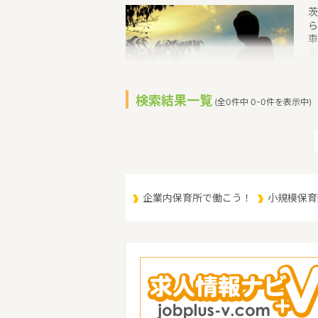
茨
ら
車
す
い
て
付
検索結果一覧
(全0件中 0-0件を表示中)
補
す
育
（
（
企業内保育所で働こう！
小規模保育