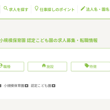



法人名・園名
求人を探す
仕事探しのポイント
所 小規模保育園 認定こども園の求人募集・転職情報



職種
施設
特徴
小規模保育園
認定こども園