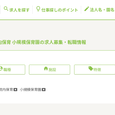



法人名・園名
求人を探す
仕事探しのポイント
院内保育 小規模保育園の求人募集・転職情報



職種
施設
特徴
院内保育
小規模保育園