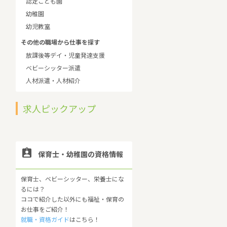
認定こども園
幼稚園
幼児教室
その他の職場から仕事を探す
放課後等デイ・児童発達支援
ベビーシッター派遣
人材派遣・人材紹介
求人ピックアップ

保育士・幼稚園の資格情報
保育士、ベビーシッター、栄養士にな
るには？
ココで紹介した以外にも福祉・保育の
お仕事をご紹介！
就職・資格ガイド
はこちら！