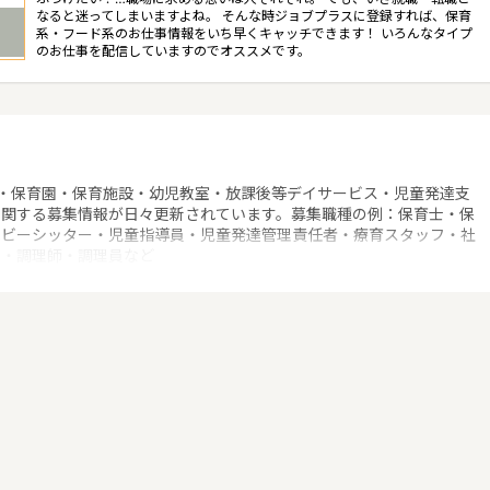
なると迷ってしまいますよね。 そんな時ジョブプラスに登録すれば、保育
系・フード系のお仕事情報をいち早くキャッチできます！ いろんなタイプ
のお仕事を配信していますのでオススメです。
！
・保育園・保育施設・幼児教室・放課後等デイサービス・児童発達支
に関する募集情報が日々更新されています。募集職種の例：保育士・保
ベビーシッター・児童指導員・児童発達管理責任者・療育スタッフ・社
士・調理師・調理員など