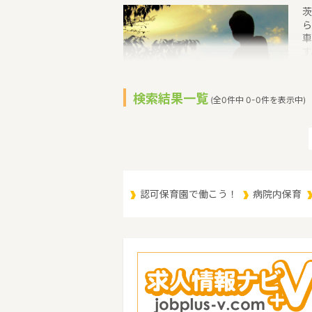
茨
ら
車
す
い
て
付
検索結果一覧
(全0件中 0-0件を表示中)
補
す
育
（
（
認可保育園で働こう！
病院内保育