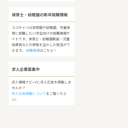
保育士・幼稚園の新卒就職情報
ココキャリは保育園や幼稚園、学童保
育に就職したい学生向けの就職情報サ
イトです。保育士・幼稚園教諭・児童
指導員などの資格を生かした就活がで
きます。
就職情報
はこちら！
求人企業募集中
求人情報ナビ+Vに求人広告を掲載しま
せんか？
求人広告掲載について
をご覧くださ
い。