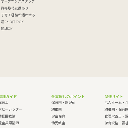
オープニングスタッフ
資格取得支援あり
子育て経験が活かせる
週2～3日でOK
短期OK
職種ガイド
仕事探しのポイント
関連サイト
保育士
保育園・託児所
老人ホーム・
ベビーシッター
幼稚園
幼稚園・保育
幼稚園教諭
学童保育
管理栄養士・
児童英語講師
幼児教室
保育資格・福