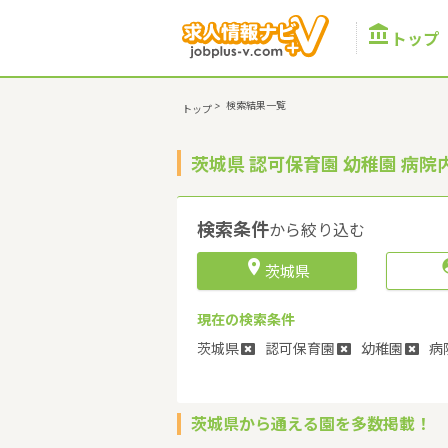

トップ
>
検索結果一覧
トップ
茨城県 認可保育園 幼稚園 病
検索条件
から絞り込む

茨城県
現在の検索条件
茨城県
認可保育園
幼稚園
病
茨城県から通える園を多数掲載！