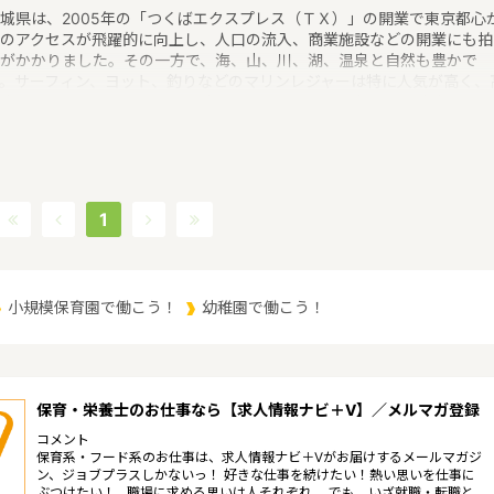
城県は、2005年の「つくばエクスプレス（ＴＸ）」の開業で東京都心
のアクセスが飛躍的に向上し、人口の流入、商業施設などの開業にも拍
がかかりました。その一方で、海、山、川、湖、温泉と自然も豊かで
。サーフィン、ヨット、釣りなどのマリンレジャーは特に人気が高く、
山はありませんが、最近は登山人気で、東京など近郊から筑波山にやっ
くる人も多いというような特徴があるエリアです。保育士修学資金等貸
制度、未就学児保育料貸付事業、潜在保育士就職準備金貸付事業、保育
助者雇上費貸付事業というような保育に関する取り組みを行っていま
。茨城県の人口は2897644人（2017/5/1現在）です。茨城県内には、
所や保育施設が849施設あり、保育士求人倍率が2.19となっています。
1
2017年10月現在）茨城県の市町村は44。茨城県家賃相場：6.0万円
2017年10月賃貸住宅 D-room調べ）
小規模保育園で働こう！
幼稚園で働こう！
保育・栄養士のお仕事なら【求人情報ナビ＋V】／メルマガ登録
コメント
保育系・フード系のお仕事は、求人情報ナビ＋Vがお届けするメールマガジ
ン、ジョブプラスしかないっ！ 好きな仕事を続けたい！熱い思いを仕事に
ぶつけたい！…職場に求める思いは人それぞれ。 でも、いざ就職・転職と