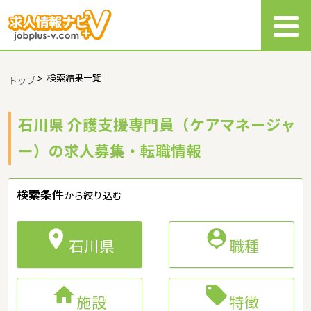
>
検索結果一覧
トップ
石川県 介護支援専門員（ケアマネージャ
ー）の求人募集・転職情報
検索条件
から絞り込む


石川県
職種


施設
特徴