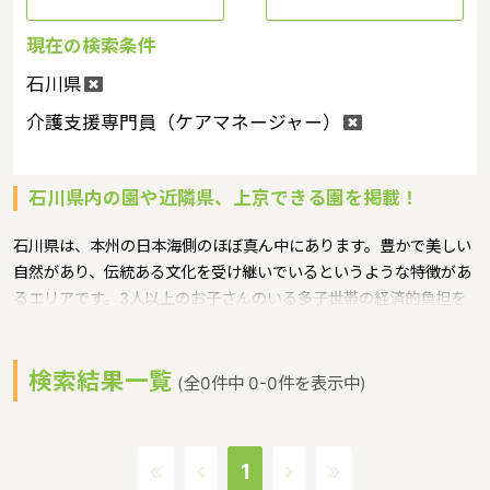
現在の検索条件
石川県
介護支援専門員（ケアマネージャー）
石川県内の園や近隣県、上京できる園を掲載！
石川県は、本州の日本海側のほぼ真ん中にあります。豊かで美しい
自然があり、伝統ある文化を受け継いでいるというような特徴があ
るエリアです。3人以上のお子さんのいる多子世帯の経済的負担を
少しでも軽減をするために、プレミアム・パスポート事業など本県
独自の取り組みを進めてまいりました。国の制度では、子どもが同
検索結果一覧
時に2人以上保育所等に入所している場合に2人目が半額、3人目以
(全0件中 0-0件を表示中)
降が無料とされているわけでありますが、県では、それをさらに、
同時に入所しているか否かに拘わらず、18才未満の子どもが3人以
上いる世帯の第3子以降の子どもが保育所等に入所している場合の
1
保育料について、無料化をするというような保育に関する取り組み