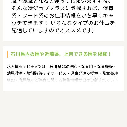
職・転職となると迷ってしまいますよね。
そんな時ジョブプラスに登録すれば、保育
系・フード系のお仕事情報をいち早くキャ
ッチできます！ いろんなタイプのお仕事を
配信していますのでオススメです。
石川県内の園や近隣県、上京できる園を掲載！
求人情報ナビ＋Vでは、石川県の幼稚園・保育園・保育施設・
幼児教室・放課後等デイサービス・児童発達支援室・児童養護
施設・乳児院など保育に関する募集情報が日々更新されていま
す。募集職種の例：保育士・保育パート・幼稚園教諭・学童指
導員・ベビーシッター・児童指導員・児童発達管理責任者・療
育スタッフ・社会福祉士・臨床心理士・看護師・栄養士・調理
師・調理員など