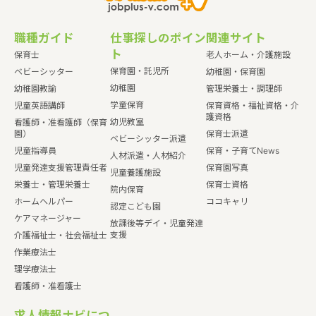
職種ガイド
仕事探しのポイン
関連サイト
ト
保育士
老人ホーム・介護施設
保育園・託児所
ベビーシッター
幼稚園・保育園
幼稚園
幼稚園教諭
管理栄養士・調理師
学童保育
児童英語講師
保育資格・福祉資格・介
護資格
幼児教室
看護師・准看護師（保育
園）
保育士派遣
ベビーシッター派遣
児童指導員
保育・子育てNews
人材派遣・人材紹介
児童発達支援管理責任者
保育園写真
児童養護施設
栄養士・管理栄養士
保育士資格
院内保育
ホームヘルパー
ココキャリ
認定こども園
ケアマネージャー
放課後等デイ・児童発達
支援
介護福祉士・社会福祉士
作業療法士
理学療法士
看護師・准看護士
求人情報ナビにつ