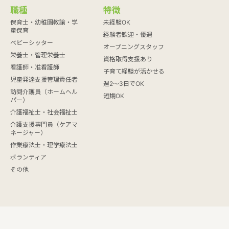
職種
特徴
保育士・幼稚園教諭・学
未経験OK
童保育
経験者歓迎・優遇
ベビーシッター
オープニングスタッフ
栄養士・管理栄養士
資格取得支援あり
看護師・准看護師
子育て経験が活かせる
児童発達支援管理責任者
週2～3日でOK
訪問介護員（ホームヘル
短期OK
パー）
介護福祉士・社会福祉士
介護支援専門員（ケアマ
ネージャー）
作業療法士・理学療法士
ボランティア
その他