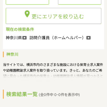

更にエリアを絞り込む
現在の検索条件
神奈川県
訪問介護員（ホームヘルパー）
神奈川
当サイトでは、横浜市内のさまざまな施設における保育士求人案件
や幼稚園教諭求人案件を取り扱っています。きっと、あなたのご希
望に見合った横浜市内の保育士・幼稚園教諭求人情報が見つかると
思います。横浜市は、神奈川県で最も人口の多いエリアです。その
ため、保育園・幼稚園共にたくさんあります。もちろんそこで働く
検索結果一覧
保育士・幼稚園教諭の求人についても多数あります（特に幼稚園の
(全0件中 0-0件を表示中)
割合が多いので、求人情報としては幼稚園教諭の方が多い傾向にあ
ります）。また、横浜市の保育士求人・幼稚園求人は東京都内と同