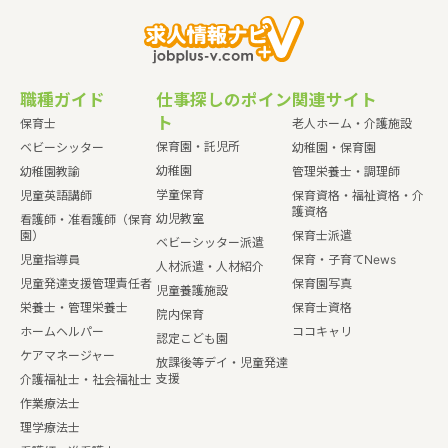
職種ガイド
仕事探しのポイン
関連サイト
ト
保育士
老人ホーム・介護施設
保育園・託児所
ベビーシッター
幼稚園・保育園
幼稚園
幼稚園教諭
管理栄養士・調理師
学童保育
児童英語講師
保育資格・福祉資格・介
護資格
幼児教室
看護師・准看護師（保育
園）
保育士派遣
ベビーシッター派遣
児童指導員
保育・子育てNews
人材派遣・人材紹介
児童発達支援管理責任者
保育園写真
児童養護施設
栄養士・管理栄養士
保育士資格
院内保育
ホームヘルパー
ココキャリ
認定こども園
ケアマネージャー
放課後等デイ・児童発達
支援
介護福祉士・社会福祉士
作業療法士
理学療法士