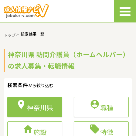
>
検索結果一覧
トップ
神奈川県 訪問介護員（ホームヘルパー）
の求人募集・転職情報
検索条件
から絞り込む


神奈川県
職種


施設
特徴