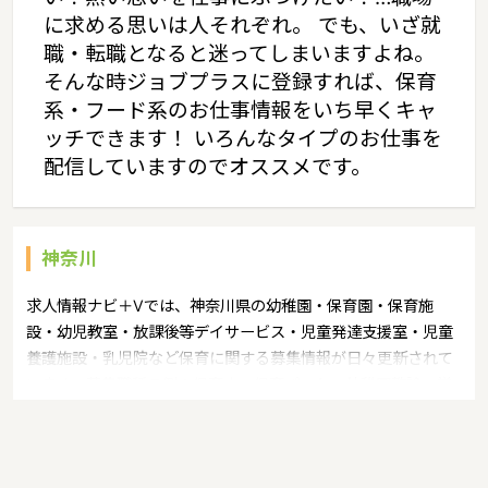
に求める思いは人それぞれ。 でも、いざ就
職・転職となると迷ってしまいますよね。
そんな時ジョブプラスに登録すれば、保育
系・フード系のお仕事情報をいち早くキャ
ッチできます！ いろんなタイプのお仕事を
配信していますのでオススメです。
神奈川
求人情報ナビ＋Vでは、神奈川県の幼稚園・保育園・保育施
設・幼児教室・放課後等デイサービス・児童発達支援室・児童
養護施設・乳児院など保育に関する募集情報が日々更新されて
います。募集職種の例：保育士・保育パート・幼稚園教諭・学
童指導員・ベビーシッター・児童指導員・児童発達管理責任
者・療育スタッフ・社会福祉士・臨床心理士・看護師・栄養
士・調理師・調理員など