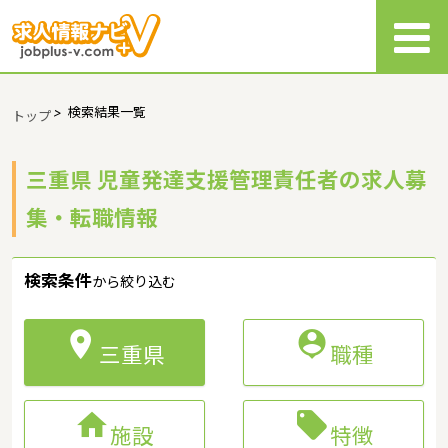
>
検索結果一覧
トップ
三重県 児童発達支援管理責任者の求人募
集・転職情報
検索条件
から絞り込む


三重県
職種


施設
特徴