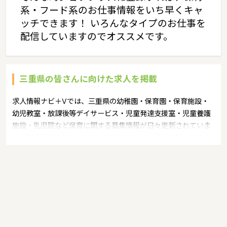
系・フード系のお仕事情報をいち早くキャ
ッチできます！ いろんなタイプのお仕事を
配信していますのでオススメです。
三重県の皆さんに向けた求人を掲載
求人情報ナビ＋Vでは、三重県の幼稚園・保育園・保育施設・
幼児教室・放課後等デイサービス・児童発達支援室・児童養護
施設・乳児院など保育に関する募集情報が日々更新されていま
す。募集職種の例：保育士・保育パート・幼稚園教諭・学童指
導員・ベビーシッター・児童指導員・児童発達管理責任者・療
育スタッフ・社会福祉士・臨床心理士・看護師・栄養士・調理
師・調理員など