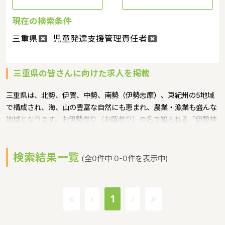
現在の検索条件
三重県
児童発達支援管理責任者
三重県の皆さんに向けた求人を掲載
三重県は、北勢、伊賀、中勢、南勢（伊勢志摩）、東紀州の5地域
で構成され、海、山の豊富な自然にも恵まれ、農業・漁業も盛んな
地域となります。お伊勢参り（お蔭参り）の名で知られる「伊勢神
宮」は古くから日本人のこころのより所であるような特徴があるエ
リアです。少子化対策の一環として、豊かな自然を活用した子ども
検索結果一覧
の“生き抜いていく力”を育む「野外体験保育」を普及・啓発するた
(全0件中 0-0件を表示中)
め、県内で野外体験保育に取り組もうとする幼稚園、保育所等を募
集し、アドバイザーを派遣というような保育に関する取り組みを行
っています。三重県の人口は1800166人（2017/5/1現在）です。三
1
重県内には、保育所や保育施設が635施設あり、保育士求人倍率が
1.5となっています。（2017年10月現在）三重県の市町村は29。家