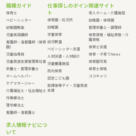
職種ガイド
仕事探しのポイン
関連サイト
ト
保育士
老人ホーム・介護施設
保育園・託児所
ベビーシッター
幼稚園・保育園
幼稚園
幼稚園教諭
管理栄養士・調理師
学童保育
児童英語講師
保育資格・福祉資格・介
護資格
幼児教室
看護師・准看護師（保育
園）
保育士派遣
ベビーシッター派遣
児童指導員
保育・子育てNews
人材派遣・人材紹介
児童発達支援管理責任者
保育園写真
児童養護施設
栄養士・管理栄養士
保育士資格
院内保育
ホームヘルパー
ココキャリ
認定こども園
ケアマネージャー
放課後等デイ・児童発達
支援
介護福祉士・社会福祉士
作業療法士
理学療法士
看護師・准看護士
求人情報ナビにつ
いて