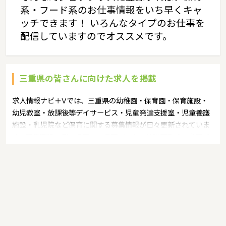
系・フード系のお仕事情報をいち早くキャ
ッチできます！ いろんなタイプのお仕事を
配信していますのでオススメです。
三重県の皆さんに向けた求人を掲載
求人情報ナビ＋Vでは、三重県の幼稚園・保育園・保育施設・
幼児教室・放課後等デイサービス・児童発達支援室・児童養護
施設・乳児院など保育に関する募集情報が日々更新されていま
す。募集職種の例：保育士・保育パート・幼稚園教諭・学童指
導員・ベビーシッター・児童指導員・児童発達管理責任者・療
育スタッフ・社会福祉士・臨床心理士・看護師・栄養士・調理
師・調理員など