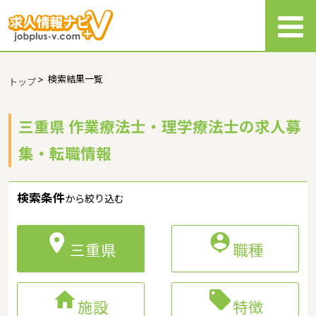
>
検索結果一覧
トップ
三重県 作業療法士・理学療法士の求人募
集・転職情報
検索条件
から絞り込む


三重県
職種


施設
特徴