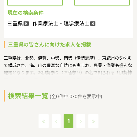
現在の検索条件
三重県
作業療法士・理学療法士
三重県の皆さんに向けた求人を掲載
三重県は、北勢、伊賀、中勢、南勢（伊勢志摩）、東紀州の5地域
で構成され、海、山の豊富な自然にも恵まれ、農業・漁業も盛んな
地域となります。お伊勢参り（お蔭参り）の名で知られる「伊勢神
宮」は古くから日本人のこころのより所であるような特徴があるエ
リアです。少子化対策の一環として、豊かな自然を活用した子ども
検索結果一覧
の“生き抜いていく力”を育む「野外体験保育」を普及・啓発するた
(全0件中 0-0件を表示中)
め、県内で野外体験保育に取り組もうとする幼稚園、保育所等を募
集し、アドバイザーを派遣というような保育に関する取り組みを行
っています。三重県の人口は1800166人（2017/5/1現在）です。三
1
重県内には、保育所や保育施設が635施設あり、保育士求人倍率が
1.5となっています。（2017年10月現在）三重県の市町村は29。家