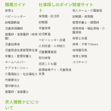
職種ガイド
仕事探しのポイン
関連サイト
ト
保育士
老人ホーム・介護施設
保育園・託児所
ベビーシッター
幼稚園・保育園
幼稚園
幼稚園教諭
管理栄養士・調理師
学童保育
児童英語講師
保育資格・福祉資格・介
護資格
幼児教室
看護師・准看護師（保育
園）
保育士派遣
ベビーシッター派遣
児童指導員
保育・子育てNews
人材派遣・人材紹介
児童発達支援管理責任者
保育園写真
児童養護施設
栄養士・管理栄養士
保育士資格
院内保育
ホームヘルパー
ココキャリ
認定こども園
ケアマネージャー
放課後等デイ・児童発達
支援
介護福祉士・社会福祉士
作業療法士
理学療法士
看護師・准看護士
求人情報ナビにつ
いて