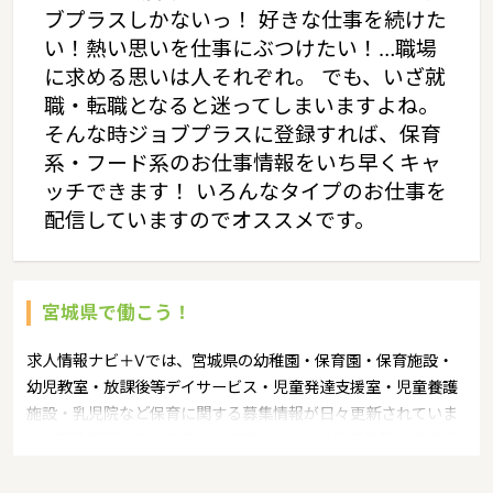
ブプラスしかないっ！ 好きな仕事を続けた
い！熱い思いを仕事にぶつけたい！…職場
に求める思いは人それぞれ。 でも、いざ就
職・転職となると迷ってしまいますよね。
そんな時ジョブプラスに登録すれば、保育
系・フード系のお仕事情報をいち早くキャ
ッチできます！ いろんなタイプのお仕事を
配信していますのでオススメです。
宮城県で働こう！
求人情報ナビ＋Vでは、宮城県の幼稚園・保育園・保育施設・
幼児教室・放課後等デイサービス・児童発達支援室・児童養護
施設・乳児院など保育に関する募集情報が日々更新されていま
す。募集職種の例：保育士・保育パート・幼稚園教諭・学童指
導員・ベビーシッター・児童指導員・児童発達管理責任者・療
育スタッフ・社会福祉士・臨床心理士・看護師・栄養士・調理