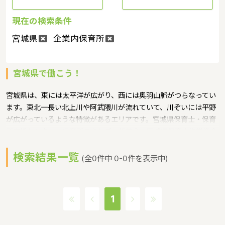
現在の検索条件
宮城県
企業内保育所
宮城県で働こう！
宮城県は、東には太平洋が広がり、西には奥羽山脈がつらなってい
ます。東北一長い北上川や阿武隈川が流れていて、川ぞいには平野
が広がっているような特徴があるエリアです。宮城県保育士・保育
所支援センター、保育所のおしごと相談会、宮城県保育士修学資金
等貸付事業というような保育に関する取り組みを行っています。宮
検索結果一覧
城県の政令指定都市は仙台市、人口は2,318,675人（平成29年度時
(全0件中 0-0件を表示中)
点）です。宮城県内には、保育所や保育施設が490施設あり、保育
士求人倍率が2.27となっています。（2017年10月現在）宮城県の
市町村は35。宮城県に通っている線：JR常磐線・JR東北本線・JR
1
仙石線・JR仙山線・JR陸羽東線・JR石巻線・JR大船渡線・JR気仙
沼線・東北新幹線・仙台市地下鉄南北線・仙台市地下鉄東西線・阿