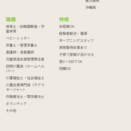
鹿児島県
沖縄県
職種
特徴
保育士・幼稚園教諭・学
未経験OK
童保育
経験者歓迎・優遇
ベビーシッター
オープニングスタッフ
栄養士・管理栄養士
資格取得支援あり
看護師・准看護師
子育て経験が活かせる
児童発達支援管理責任者
週2～3日でOK
訪問介護員（ホームヘル
短期OK
パー）
介護福祉士・社会福祉士
介護支援専門員（ケアマ
ネージャー）
作業療法士・理学療法士
ボランティア
その他