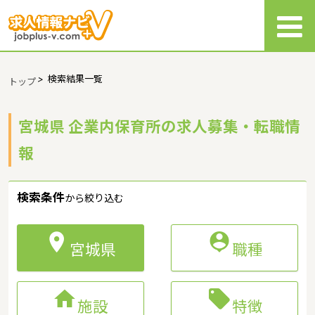
>
検索結果一覧
トップ
宮城県 企業内保育所の求人募集・転職情
報
検索条件
から絞り込む


宮城県
職種


施設
特徴