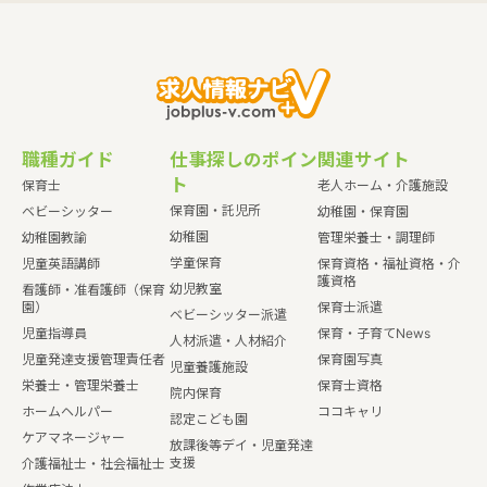
職種ガイド
仕事探しのポイン
関連サイト
ト
保育士
老人ホーム・介護施設
保育園・託児所
ベビーシッター
幼稚園・保育園
幼稚園
幼稚園教諭
管理栄養士・調理師
学童保育
児童英語講師
保育資格・福祉資格・介
護資格
幼児教室
看護師・准看護師（保育
園）
保育士派遣
ベビーシッター派遣
児童指導員
保育・子育てNews
人材派遣・人材紹介
児童発達支援管理責任者
保育園写真
児童養護施設
栄養士・管理栄養士
保育士資格
院内保育
ホームヘルパー
ココキャリ
認定こども園
ケアマネージャー
放課後等デイ・児童発達
支援
介護福祉士・社会福祉士