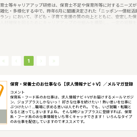
育士等キャリアアップ研修は、保育士不足や保育所等に対するニーズが
雑化・多様化する中で、昨年6月に閣議決定された「ニッポン一億総活
ラン」において、子ども・子育て支援の質の向上とともに、安定した保
人材確保を図るためにキャリアアップの仕組みを構築し、一定の経験を
った保育士等を対象に、追加的な給与等の処遇改善を行うことが示され
ことから、職位や職務内容に応じた研修を実施し、その要件を果たし、
ーダー的職員の育成を図ることを目的とするというような保育に関する
り組みを行っています。 宮崎県の人口は1089478人（2017/5/1現在）
。宮崎県内には、保育所や保育施設が387施設あり、保育士求人倍率が
.6となっています。（2017年10月現在）宮崎県の市町村は26。宮崎県の
1
賃相場：5.6万円（2017年10月賃貸住宅 D-room調べ） 宮崎県は、か
は日向の国と呼ばれ特有の文化背景の中今日に至るようになりました。
場には高温多湿の気候の影響もあり、台風銀座の一角に含まれる年もあ
ますが南国感溢れる農産物にも恵まれており九州の中でもひときわ南国
保育・栄養士のお仕事なら【求人情報ナビ＋V】／メルマガ登録
ードただようような特徴があるエリアです。
コメント
保育系・フード系のお仕事は、求人情報ナビ＋Vがお届けするメールマガジ
ン、ジョブプラスしかないっ！ 好きな仕事を続けたい！熱い思いを仕事に
ぶつけたい！…職場に求める思いは人それぞれ。 でも、いざ就職・転職と
なると迷ってしまいますよね。 そんな時ジョブプラスに登録すれば、保育
系・フード系のお仕事情報をいち早くキャッチできます！ いろんなタイプ
のお仕事を配信していますのでオススメです。