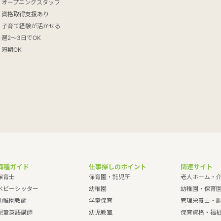
オープニングスタッフ
資格取得支援あり
子育て経験が活かせる
週2～3日でOK
短期OK
職種ガイド
仕事探しのポイント
関連サイト
保育士
保育園・託児所
老人ホーム・
ベビーシッター
幼稚園
幼稚園・保育
幼稚園教諭
学童保育
管理栄養士・
児童英語講師
幼児教室
保育資格・福