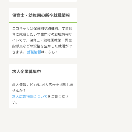
保育士・幼稚園の新卒就職情報
ココキャリは保育園や幼稚園、学童保
育に就職したい学生向けの就職情報サ
イトです。保育士・幼稚園教諭・児童
指導員などの資格を生かした就活がで
きます。
就職情報
はこちら！
求人企業募集中
求人情報ナビ+Vに求人広告を掲載しま
せんか？
求人広告掲載について
をご覧くださ
い。