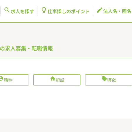



法人名・園名
求人を探す
仕事探しのポイント
者の求人募集・転職情報



職種
施設
特徴