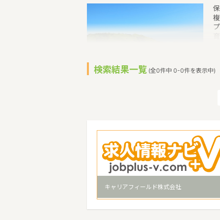
保
複
プ
育
も
た
リ
検索結果一覧
(全0件中 0-0件を表示中)
取
す
2
家
て
夏
り
ム
キャリアフィールド株式会社