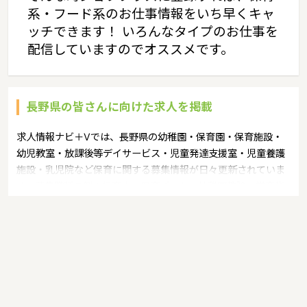
系・フード系のお仕事情報をいち早くキャ
ッチできます！ いろんなタイプのお仕事を
配信していますのでオススメです。
長野県の皆さんに向けた求人を掲載
求人情報ナビ＋Vでは、長野県の幼稚園・保育園・保育施設・
幼児教室・放課後等デイサービス・児童発達支援室・児童養護
施設・乳児院など保育に関する募集情報が日々更新されていま
す。募集職種の例：保育士・保育パート・幼稚園教諭・学童指
導員・ベビーシッター・児童指導員・児童発達管理責任者・療
育スタッフ・社会福祉士・臨床心理士・看護師・栄養士・調理
師・調理員など