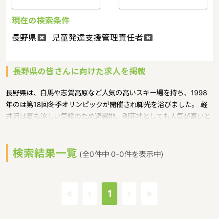
現在の検索条件
長野県
児童発達支援管理責任者
長野県の皆さんに向けた求人を掲載
長野県は、白馬や志賀高原など人気の高いスキー場を持ち、1998
年のは第18回冬季オリンピックが開催され脚光を浴びました。 軽
井沢は夏も涼しい気候のため避暑地、別荘地としても人気が高いと
いうような特徴があるエリアです。豊かな自然環境や地域資源を積
極的に取り入れた保育の普及を図ることで、信州で育つ全ての子ど
検索結果一覧
もが心身ともに健やかに成長できる環境を整備し、もって「子育て
(全0件中 0-0件を表示中)
先進県ながの」を実現するために、「信州型自然保育認定制度」と
いうような保育に関する取り組みを行っています。長野県の人口は
2078645人（2017/5/1現在）です。長野県内には、保育所や保育
1
施設が584施設あり、保育士求人倍率が1.49となっています。
（2017年10月現在）長野県の市町村は77。長野県の家賃相場：6.4