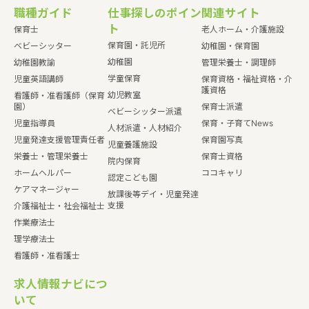
職種ガイド
仕事探しのポイン
関連サイト
ト
保育士
老人ホーム・介護施設
保育園・託児所
ベビーシッター
幼稚園・保育園
幼稚園
幼稚園教諭
管理栄養士・調理師
学童保育
児童英語講師
保育資格・福祉資格・介
護資格
幼児教室
看護師・准看護師（保育
園）
保育士派遣
ベビーシッター派遣
児童指導員
保育・子育てNews
人材派遣・人材紹介
児童発達支援管理責任者
保育園写真
児童養護施設
栄養士・管理栄養士
保育士資格
院内保育
ホームヘルパー
ココキャリ
認定こども園
ケアマネージャー
放課後等デイ・児童発達
支援
介護福祉士・社会福祉士
作業療法士
理学療法士
看護師・准看護士
求人情報ナビにつ
いて