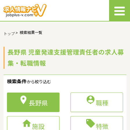
>
検索結果一覧
トップ
長野県 児童発達支援管理責任者の求人募
集・転職情報
検索条件
から絞り込む


長野県
職種


施設
特徴